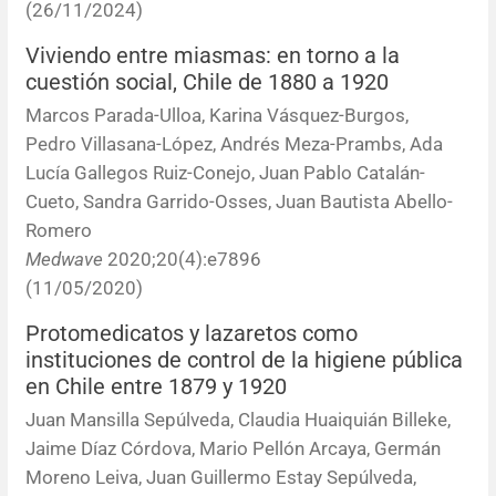
(26/11/2024)
Errata y notas de reserva
Revisiones sistemáticas
Revisiones clínicas
Comunicaciones breves
Viviendo entre miasmas: en torno a la
Agradecimientos
Protocolos
Artículos de revisión
Problemas de salud pública
Reporte de caso
cuestión social, Chile de 1880 a 1920
Marcos Parada-Ulloa, Karina Vásquez-Burgos,
Impressum
Evaluaciones económicas
Notas metodológicas
Notas históricas y reseñas
Notas técnicas
Descripción
Pedro Villasana-López, Andrés Meza-Prambs, Ada
Lucía Gallegos Ruiz-Conejo, Juan Pablo Catalán-
Ensayos
Práctica clínica
Política de cobros
Cueto, Sandra Garrido-Osses, Juan Bautista Abello-
Romero
Políticas editoriales
Medwave
2020;20(4):e7896
(11/05/2020)
Instrucciones para autores
Protomedicatos y lazaretos como
instituciones de control de la higiene pública
Patrocinadores y financiamiento
en Chile entre 1879 y 1920
Juan Mansilla Sepúlveda, Claudia Huaiquián Billeke,
Editores
Jaime Díaz Córdova, Mario Pellón Arcaya, Germán
Moreno Leiva, Juan Guillermo Estay Sepúlveda,
Comité editorial