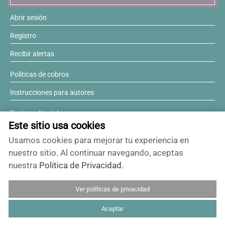
Abrir sesión
Registro
Recibir alertas
Políticas de cobros
Instrucciones para autores
Equipo editorial
Este sitio usa cookies
Comité editorial
Usamos cookies para mejorar tu experiencia en
¿Desea ser revisor?
nuestro sitio. Al continuar navegando, aceptas
nuestra
Política de Privacidad
.
Contactos y soporte
Ver políticas de privacidad
ISSN 0717-6384
Aceptar