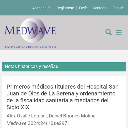
Abrir sesión
Regístrese
Envíe
Contacto
English
Notas históricas y reseñas
De los editores
Editoriales
Primeros médicos titulares del Hospital San
Juan de Dios de La Serena y ordenamiento
de la fiscalidad sanitaria a mediados del
Comentarios
Estudios originales
Siglo XIX
Alex Ovalle Letelier, Daniel Briones Molina
Cartas a los editores
Estudios cualitativos
Análisis
Medwave
2024;24(10):e2971