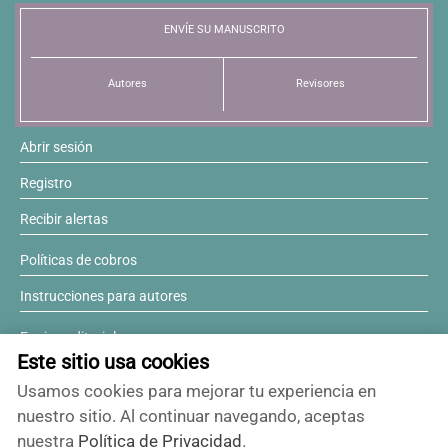
ENVÍE SU MANUSCRITO
Resúmenes de congresos
Autores
Revisores
Noticias
Abrir sesión
Registro
Recibir alertas
Políticas de cobros
Instrucciones para autores
Equipo editorial
Este sitio usa cookies
Comité editorial
Usamos cookies para mejorar tu experiencia en
¿Desea ser revisor?
nuestro sitio. Al continuar navegando, aceptas
nuestra
Política de Privacidad
.
Contactos y soporte