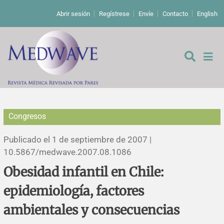
Abrir sesión
Regístrese
Envíe
Contacto
English
Congresos
De los editores
Publicado el 1 de septiembre de 2007 |
Editoriales
10.5867/medwave.2007.08.1086
Obesidad infantil en Chile:
Comentarios
Estudios originales
epidemiología, factores
Cartas a los editores
Estudios cualitativos
Análisis
ambientales y consecuencias