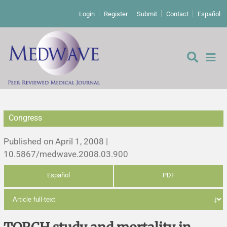
Login
Register
Submit
Contact
Español
Congress
Editorial
Published on April 1, 2008 |
Editor's comment
10.5867/medwave.2008.03.900
Español
PDF
Comments
Research papers
Letters to the editor
Qualitative studies
Analysis