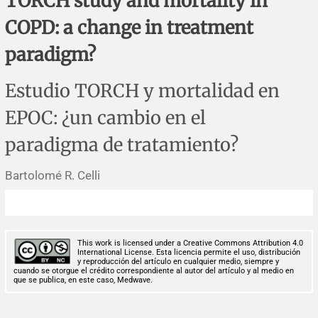
TORCH study and mortality in
Corrigenda and expression of concern
Sytematic reviews
Clinical reviews
Short communications
COPD: a change in treatment
Acknowledgements
Protocols
Review articles
Public health problems
Case reports
paradigm?
Masthead
Health economics
Methodological notes
Historical notes and reviews
Technical notes
Description
Estudio TORCH y mortalidad en
EPOC: ¿un cambio en el
Essays
Clinical practice
Article processing charges
paradigma de tratamiento?
Supplements
Editorial Policies
Bartolomé R. Celli
Author instructions
Sponsors and financing
This work is licensed under a Creative Commons Attribution 4.0
International License. Esta licencia permite el uso, distribución
y reproducción del artículo en cualquier medio, siempre y
Editors
cuando se otorgue el crédito correspondiente al autor del artículo y al medio en
que se publica, en este caso, Medwave.
Editorial board