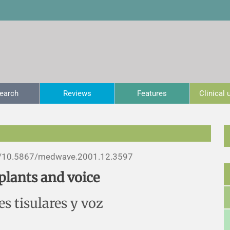
earch
Reviews
Features
Clinical
/
10.5867/medwave.2001.12.3597
plants and voice
es tisulares y voz