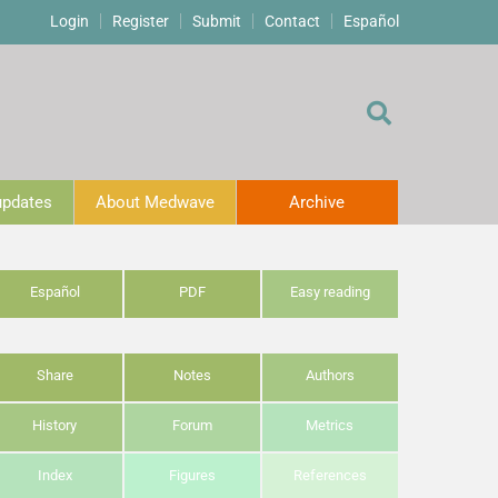
Login
Register
Submit
Contact
Español
 updates
About Medwave
Archive
Español
PDF
Easy reading
Share
Notes
Authors
History
Forum
Metrics
Index
Figures
References