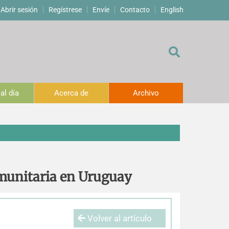
Abrir sesión
Regístrese
Envíe
Contacto
English
al día
Acerca de
Archivo
comunitaria en Uruguay
Volver al artículo