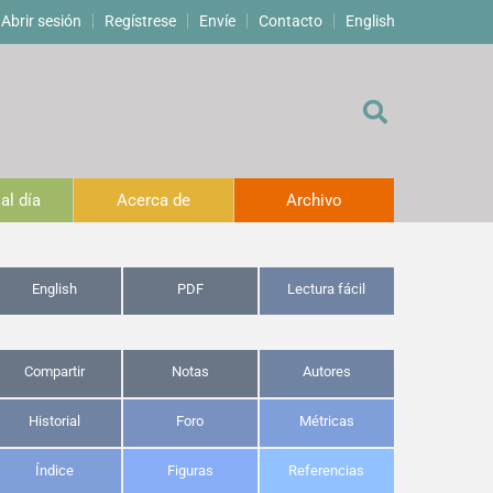
Abrir sesión
Regístrese
Envíe
Contacto
English
al día
Acerca de
Archivo
English
PDF
Lectura fácil
Compartir
Notas
Autores
Historial
Foro
Métricas
Índice
Figuras
Referencias