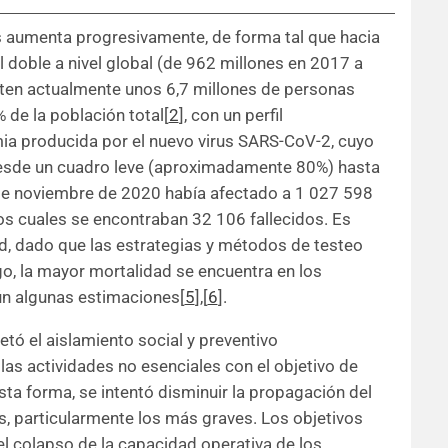
 aumenta progresivamente, de forma tal que hacia
 doble a nivel global (de 962 millones en 2017 a
isten actualmente unos 6,7 millones de personas
de la población total[
2
], con un perfil
a producida por el nuevo virus SARS-CoV-2, cuyo
esde un cuadro leve (aproximadamente 80%) hasta
 de noviembre de 2020 había afectado a 1 027 598
los cuales se encontraban 32 106 fallecidos. Es
ad, dado que las estrategias y métodos de testeo
o, la mayor mortalidad se encuentra en los
ún algunas estimaciones[
5
],[
6
].
tó el aislamiento social y preventivo
las actividades no esenciales con el objetivo de
sta forma, se intentó disminuir la propagación del
s, particularmente los más graves. Los objetivos
 el colapso de la capacidad operativa de los