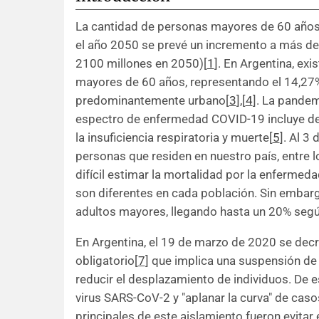
La cantidad de personas mayores de 60 años
el año 2050 se prevé un incremento a más del
2100 millones en 2050)[
1
]. En Argentina, ex
mayores de 60 años, representando el 14,27% 
predominantemente urbano[
3
]
,
[
4
].
La pandemi
espectro de enfermedad COVID-19 incluye d
la insuficiencia respiratoria y muerte[
5
]. Al 3
personas que residen en nuestro país, entre 
difícil estimar la mortalidad por la enfermed
son diferentes en cada población. Sin embarg
adultos mayores, llegando hasta un 20% seg
En Argentina, el 19 de marzo de 2020 se decre
obligatorio[
7
] que implica una suspensión de 
reducir el desplazamiento de individuos. De e
virus SARS-CoV-2 y "aplanar la curva" de caso
principales de este aislamiento fueron evitar