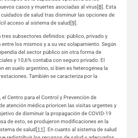
nuevos casos y muertes asociadas al virus[
8
]. Esta
cuidados de salud tras disminuir las opciones de
ícil acceso al sistema de salud[
9
].
 tres subsectores definidos: público, privado y
ón entre los mismos y a su vez solapamiento. Según
ependía del sector público sin otra forma de
ciales y 10,6% contaba con seguro privado. El
n en suelo argentino, si bien es heterogénea la
restaciones. También se caracteriza por la
el Centro para el Control y Prevención de
atención médica prioricen las visitas urgentes y
bjetivo de disminuir la propagación de COVID-19
usa de esto, se produjeron modificaciones en la
sistema de salud[
11
]. En cuanto al sistema de salud
ue redistribuir los recursos de salud y adecuarlos