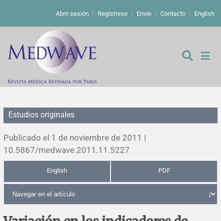
Abrir sesión
Regístrese
Envíe
Contacto
English
Estudios originales
De los editores
Publicado el 1 de noviembre de 2011 |
Editoriales
10.5867/medwave.2011.11.5227
English
PDF
Comentarios
Estudios originales
Cartas a los editores
Estudios cualitativos
Análisis