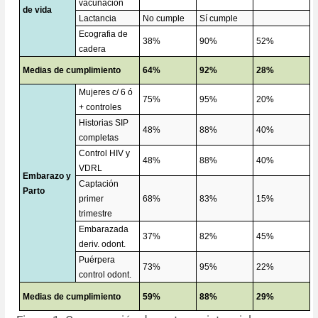
vacunación
de vida
Lactancia
No cumple
Sí cumple
Ecografia de
38%
90%
52%
cadera
Medias de cumplimiento
64%
92%
28%
Mujeres c/ 6 ó
75%
95%
20%
+ controles
Historias SIP
48%
88%
40%
completas
Control HIV y
48%
88%
40%
VDRL
Embarazo y
Captación
Parto
primer
68%
83%
15%
trimestre
Embarazada
37%
82%
45%
deriv. odont.
Puérpera
73%
95%
22%
control odont.
Medias de cumplimiento
59%
88%
29%