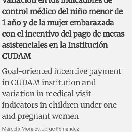
Variación en los indicadores de
Errata y notas de reserva
Revisiones sistemáticas
Revisiones clínicas
Comunicaciones breves
control médico del niño menor de
Agradecimientos
Protocolos
Artículos de revisión
Problemas de salud pública
Reporte de caso
1 año y de la mujer embarazada
con el incentivo del pago de metas
Impressum
Evaluaciones económicas
Notas metodológicas
Notas históricas y reseñas
Notas técnicas
Descripción
asistenciales en la Institución
Ensayos
Práctica clínica
Política de cobros
CUDAM
Políticas editoriales
Goal-oriented incentive payment
in CUDAM institution and
Instrucciones para autores
variation in medical visit
Patrocinadores y financiamiento
indicators in children under one
Editores
and pregnant women
Comité editorial
Marcelo Morales, Jorge Fernandez