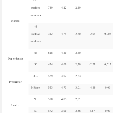
<=2
sueldos
780
4,22
2,60
mínimos
Ingreso
>2
sueldos
312
4,75
2,80
-2,95
0,003
mínimos
No
618
4,20
2,50
Dependencia
Sí
474
4,60
2,70
-2,38
0,017
Otro
539
4,02
2,23
Prescriptor
Médico
553
4,73
3,01
-4,39
0,00
No
520
4,85
2,91
Centro
Sí
572
3,90
2,36
5,67
0,00