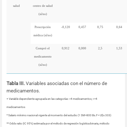
salud
centro de salud
(sí/no)
Prescripción
-0,120
0,457
0,75
0,64
médica (sí/no)
Compró el
0,912
0,000
2,5
1,53
medicamento
(sí/no)
Tabla III.
Variables asociadas con el número de
medicamentos.
+ Variable dependiente agrupada en las categorías: >4 medicamentos; <=4
medicamentos
* Salario mínimo nacional vigente al momento del estudio (1 SM=800 Bs.F= U$s 333)
** Odds ratio (IC 95%) estimada por el método de regresión logística binaria, método