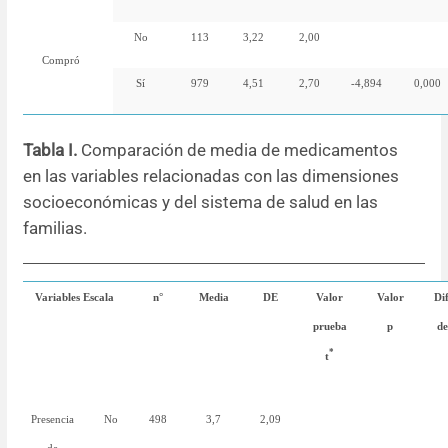
No
113
3,22
2,00
Compró
Sí
979
4,51
2,70
-4,894
0,000
Tabla I.
Comparación de media de medicamentos
en las variables relacionadas con las dimensiones
socioeconómicas y del sistema de salud en las
familias.
Variables
Escala
n°
Media
DE
Valor
Valor
Di
prueba
p
de
*
t
Presencia
No
498
3,7
2,09