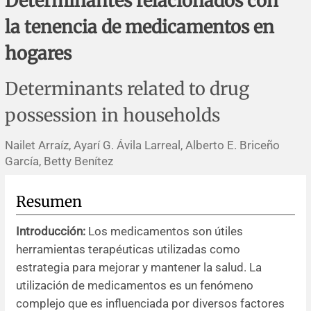
Determinantes relacionados con
Errata y notas de reserva
Revisiones sistemáticas
Revisiones clínicas
Comunicaciones breves
la tenencia de medicamentos en
Agradecimientos
Protocolos
Artículos de revisión
Problemas de salud pública
Reporte de caso
hogares
Impressum
Evaluaciones económicas
Notas metodológicas
Notas históricas y reseñas
Notas técnicas
Descripción
Determinants related to drug
possession in households
Ensayos
Práctica clínica
Política de cobros
Nailet Arraíz, Ayarí G. Ávila Larreal, Alberto E. Briceño
Políticas editoriales
García, Betty Benítez
Instrucciones para autores
Resumen
Patrocinadores y financiamiento
Introducción:
Los medicamentos son útiles
herramientas terapéuticas utilizadas como
Editores
estrategia para mejorar y mantener la salud. La
utilización de medicamentos es un fenómeno
Comité editorial
complejo que es influenciada por diversos factores