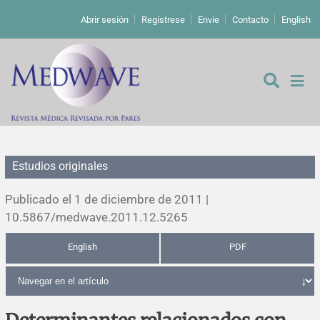
Abrir sesión
Regístrese
Envíe
Contacto
English
Estudios originales
De los editores
Publicado el 1 de diciembre de 2011 |
Editoriales
10.5867/medwave.2011.12.5265
English
PDF
Comentarios
Estudios originales
Cartas a los editores
Estudios cualitativos
Análisis