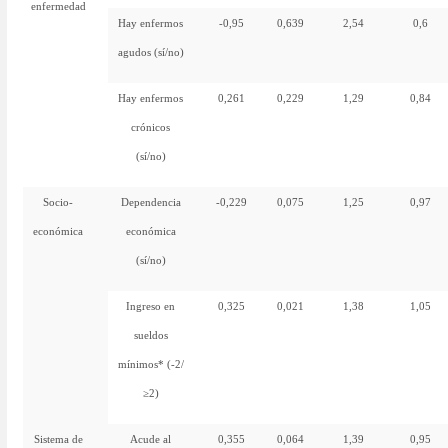
enfermedad
Hay enfermos
-0,95
0,639
2,54
0,6
agudos (sí/no)
Hay enfermos
0,261
0,229
1,29
0,84
crónicos
(sí/no)
Socio-
Dependencia
-0,229
0,075
1,25
0,97
económica
económica
(sí/no)
Ingreso en
0,325
0,021
1,38
1,05
sueldos
mínimos* (-2/
≥2)
Sistema de
Acude al
0,355
0,064
1,39
0,95