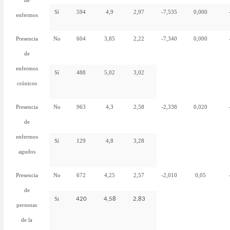
de
Sí
594
4,9
2,97
-7,535
0,000
enfermos
Presencia
No
604
3,85
2,22
-7,340
0,000
de
enfermos
Sí
488
5,02
3,02
crónicos
Presencia
No
963
4,3
2,58
-2,338
0,020
de
enfermos
Sí
129
4,8
3,28
agudos
Presencia
No
672
4,25
2,57
-2,010
0,05
de
420
4,58
2,83
Si
personas
de la