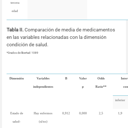
tercera
edad
Tabla II.
Comparación de media de medicamentos
en las variables relacionadas con la dimensión
condición de salud.
*Grados de libertad: 1089
Dimensión
Variables
B
Valor
Odds
Inter
independientes
p
Ratio**
con
inferior
Estado de
Hay enfermos
0,912
0,000
2,5
1,9
salud-
(sí/no)