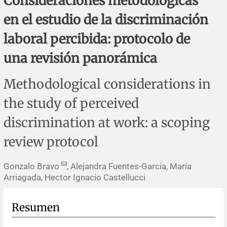
Consideraciones metodológicas
Errata y notas de reserva
Revisiones sistemáticas
Revisiones clínicas
Comunicaciones breves
en el estudio de la discriminación
Agradecimientos
Protocolos
Artículos de revisión
Problemas de salud pública
Reporte de caso
laboral percibida: protocolo de
una revisión panorámica
Impressum
Evaluaciones económicas
Notas metodológicas
Notas históricas y reseñas
Notas técnicas
Descripción
Methodological considerations in
Ensayos
Práctica clínica
Política de cobros
the study of perceived
Políticas editoriales
discrimination at work: a scoping
review protocol
Instrucciones para autores
Gonzalo Bravo
, Alejandra Fuentes-Garcia, María
Patrocinadores y financiamiento
Arriagada, Hector Ignacio Castellucci
Editores
Resumen
Comité editorial