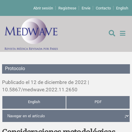
Abrir sesión
Regístrese
Envíe
Contacto
English
Protocolo
De los editores
Publicado el 12 de diciembre de 2022 |
Editoriales
10.5867/medwave.2022.11.2650
English
PDF
Comentarios
Estudios originales
Cartas a los editores
Estudios cualitativos
Análisis