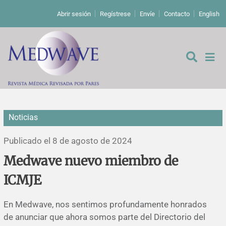
Abrir sesión
Regístrese
Envíe
Contacto
English
Noticias
De los editores
Publicado el 8 de agosto de 2024
Editoriales
Medwave nuevo miembro de
ICMJE
Comentarios
Estudios originales
En Medwave, nos sentimos profundamente honrados
Cartas a los editores
Estudios cualitativos
Análisis
de anunciar que ahora somos parte del Directorio del