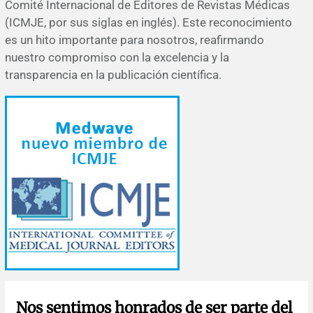
Comité Internacional de Editores de Revistas Médicas
Errata y notas de reserva
Revisiones sistemáticas
Revisiones clínicas
Comunicaciones breves
(ICMJE, por sus siglas en inglés). Este reconocimiento
es un hito importante para nosotros, reafirmando
Agradecimientos
Protocolos
Artículos de revisión
Problemas de salud pública
Reporte de caso
nuestro compromiso con la excelencia y la
transparencia en la publicación científica.
Impressum
Evaluaciones económicas
Notas metodológicas
Notas históricas y reseñas
Notas técnicas
Descripción
Ensayos
Práctica clínica
Política de cobros
Políticas editoriales
Instrucciones para autores
Patrocinadores y financiamiento
Editores
Comité editorial
Nos sentimos honrados de ser parte del