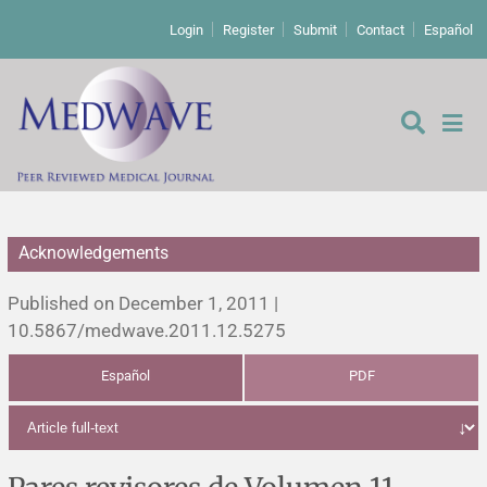
Login
Register
Submit
Contact
Español
Acknowledgements
Editorial
Published on December 1, 2011 |
Editor's comment
10.5867/medwave.2011.12.5275
Español
PDF
Comments
Research papers
Letters to the editor
Qualitative studies
Analysis