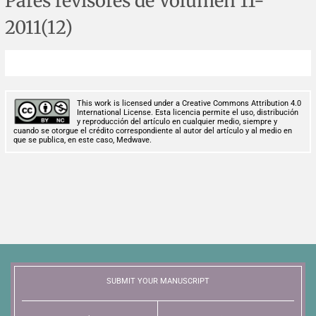
Pares revisores de Volumen 11-
Corrigenda and expression of concern
Sytematic reviews
Clinical reviews
Short communications
2011(12)
Acknowledgements
Protocols
Review articles
Public health problems
Case reports
Masthead
Health economics
Methodological notes
Historical notes and reviews
Technical notes
Description
This work is licensed under a Creative Commons Attribution 4.0
International License. Esta licencia permite el uso, distribución
Essays
Clinical practice
Article processing charges
y reproducción del artículo en cualquier medio, siempre y
cuando se otorgue el crédito correspondiente al autor del artículo y al medio en
que se publica, en este caso, Medwave.
Supplements
Editorial Policies
Author instructions
Sponsors and financing
Editors
SUBMIT YOUR MANUSCRIPT
Editorial board