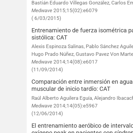
Bastián Eduardo Villegas González, Carlos Em
Medwave
2015;15(02):e6079
( 6/03/2015)
Entrenamiento de fuerza isométrica par
sistólica: CAT
Alexis Espinoza Salinas, Pablo Sánchez Aguile
Hugo Prado Núñez, Gustavo Pavez Von Mart
Medwave
2014;14(08):e6017
(11/09/2014)
Comparación entre inmersión en agua fr
muscular de inicio tardío: CAT
Raúl Alberto Aguilera Eguía, Alejandro Ibaca
Medwave
2014;14(05):e5967
(12/06/2014)
El entrenamiento aeróbico de interval
oxígeno peak en pacientes con síndr