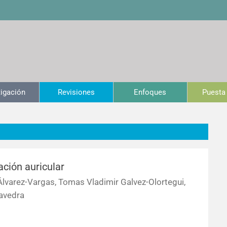
tigación
Revisiones
Enfoques
Puesta 
ación auricular
 Álvarez-Vargas, Tomas Vladimir Galvez-Olortegui,
avedra