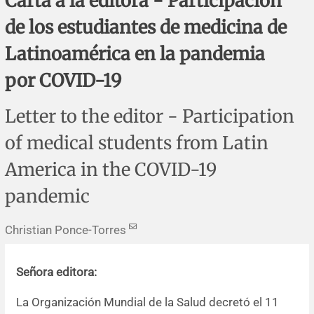
Carta a la editora - Participación
Errata y notas de reserva
Revisiones sistemáticas
Revisiones clínicas
Comunicaciones breves
de los estudiantes de medicina de
Agradecimientos
Protocolos
Artículos de revisión
Problemas de salud pública
Reporte de caso
Latinoamérica en la pandemia
por COVID-19
Impressum
Evaluaciones económicas
Notas metodológicas
Notas históricas y reseñas
Notas técnicas
Descripción
Letter to the editor - Participation
Ensayos
Práctica clínica
Política de cobros
of medical students from Latin
Políticas editoriales
America in the COVID-19
pandemic
Instrucciones para autores
Christian Ponce-Torres
Patrocinadores y financiamiento
Editores
Señora editora:
La Organización Mundial de la Salud decretó el 11
Comité editorial