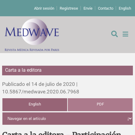
Abrir sesión
Regístrese
Envíe
Contacto
English
Carta a la editora
De los editores
Publicado el 14 de julio de 2020 |
Editoriales
10.5867/medwave.2020.06.7968
English
PDF
Comentarios
Estudios originales
Cartas a los editores
Estudios cualitativos
Análisis