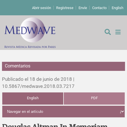
Abrir sesión
Regístrese
Envíe
Contacto
English
Comentarios
De los editores
Publicado el 18 de junio de 2018 |
Editoriales
10.5867/medwave.2018.03.7217
English
PDF
Comentarios
Estudios originales
Cartas a los editores
Estudios cualitativos
Análisis