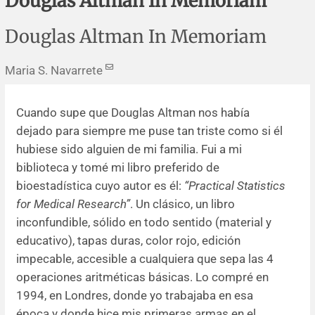
Douglas Altman In Memoriam
Errata y notas de reserva
Revisiones sistemáticas
Revisiones clínicas
Comunicaciones breves
Douglas Altman In Memoriam
Agradecimientos
Protocolos
Artículos de revisión
Problemas de salud pública
Reporte de caso
Maria S. Navarrete
Impressum
Evaluaciones económicas
Notas metodológicas
Notas históricas y reseñas
Notas técnicas
Descripción
Cuando supe que Douglas Altman nos había
Ensayos
Práctica clínica
Política de cobros
dejado para siempre me puse tan triste como si él
hubiese sido alguien de mi familia. Fui a mi
Políticas editoriales
biblioteca y tomé mi libro preferido de
bioestadística cuyo autor es él:
“Practical Statistics
Instrucciones para autores
for Medical Research”
. Un clásico, un libro
inconfundible, sólido en todo sentido (material y
Patrocinadores y financiamiento
educativo), tapas duras, color rojo, edición
impecable, accesible a cualquiera que sepa las 4
Editores
operaciones aritméticas básicas. Lo compré en
1994, en Londres, donde yo trabajaba en esa
Comité editorial
época y donde hice mis primeras armas en el