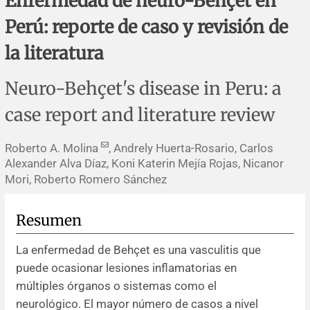
Enfermedad de neuro-Behçet en
Errata y notas de reserva
Revisiones sistemáticas
Revisiones clínicas
Comunicaciones breves
Perú: reporte de caso y revisión de
Agradecimientos
Protocolos
Artículos de revisión
Problemas de salud pública
Reporte de caso
la literatura
Impressum
Evaluaciones económicas
Notas metodológicas
Notas históricas y reseñas
Notas técnicas
Descripción
Neuro-Behçet's disease in Peru: a
case report and literature review
Ensayos
Práctica clínica
Política de cobros
Roberto A. Molina
, Andrely Huerta-Rosario, Carlos
Políticas editoriales
Alexander Alva Díaz, Koni Katerin Mejía Rojas, Nicanor
Mori, Roberto Romero Sánchez
Instrucciones para autores
Resumen
Patrocinadores y financiamiento
La enfermedad de Behçet es una vasculitis que
Editores
puede ocasionar lesiones inflamatorias en
múltiples órganos o sistemas como el
Comité editorial
neurológico. El mayor número de casos a nivel