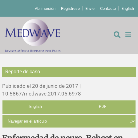
Abrir sesión
Regístrese
Envíe
Contacto
English
Reporte de caso
De los editores
Publicado el 20 de junio de 2017 |
Editoriales
10.5867/medwave.2017.05.6978
English
PDF
Comentarios
Estudios originales
Cartas a los editores
Estudios cualitativos
Análisis