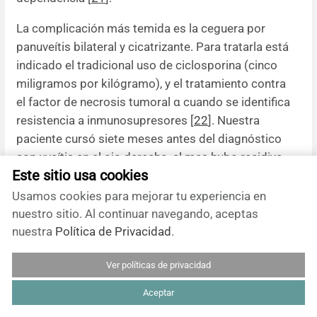
La complicación más temida es la ceguera por
panuveítis bilateral y cicatrizante. Para tratarla está
indicado el tradicional uso de ciclosporina (cinco
miligramos por kilógramo), y el tratamiento contra
el factor de necrosis tumoral α cuando se identifica
resistencia a inmunosupresores [
22
]. Nuestra
paciente cursó siete meses antes del diagnóstico
con uveítis en el ojo derecho, al mes hubo recidiva
Este sitio usa cookies
en ojo izquierdo, siendo este el último episodio
reportado.
Usamos cookies para mejorar tu experiencia en
nuestro sitio. Al continuar navegando, aceptas
Conclusión
nuestra
Política de Privacidad
.
Se debe sospechar el diagnóstico de etiologías
Ver políticas de privacidad
menos frecuentes como enfermedad de Behçet en
pacientes con sintomatología y lesiones
Aceptar
neurológicas, sobre todo si se presentan en