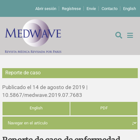
Abrir sesión
Regístrese
Envíe
Contacto
English
Reporte de caso
De los editores
Publicado el 14 de agosto de 2019 |
Editoriales
10.5867/medwave.2019.07.7683
English
PDF
Comentarios
Estudios originales
Cartas a los editores
Estudios cualitativos
Análisis