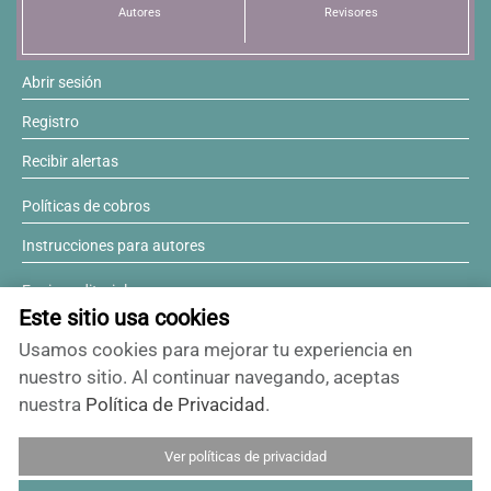
Autores
Revisores
Abrir sesión
Registro
Recibir alertas
Políticas de cobros
Instrucciones para autores
Equipo editorial
Este sitio usa cookies
Comité editorial
Usamos cookies para mejorar tu experiencia en
¿Desea ser revisor?
nuestro sitio. Al continuar navegando, aceptas
nuestra
Política de Privacidad
.
Contactos y soporte
Ver políticas de privacidad
ISSN 0717-6384