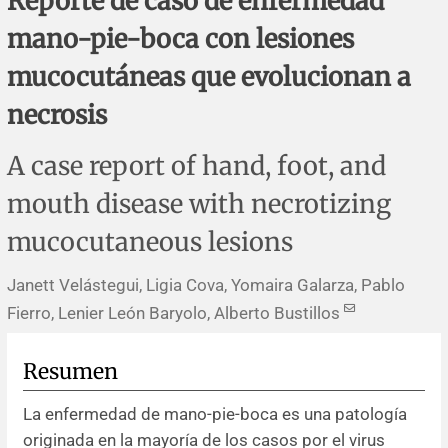
Reporte de caso de enfermedad
Errata y notas de reserva
Revisiones sistemáticas
Revisiones clínicas
Comunicaciones breves
mano-pie-boca con lesiones
Agradecimientos
Protocolos
Artículos de revisión
Problemas de salud pública
Reporte de caso
mucocutáneas que evolucionan a
necrosis
Impressum
Evaluaciones económicas
Notas metodológicas
Notas históricas y reseñas
Notas técnicas
Descripción
A case report of hand, foot, and
Ensayos
Práctica clínica
Política de cobros
mouth disease with necrotizing
Políticas editoriales
mucocutaneous lesions
Instrucciones para autores
Janett Velástegui, Ligia Cova, Yomaira Galarza, Pablo
Fierro, Lenier León Baryolo, Alberto Bustillos
Patrocinadores y financiamiento
Resumen
Editores
La enfermedad de mano-pie-boca es una patología
Comité editorial
originada en la mayoría de los casos por el virus