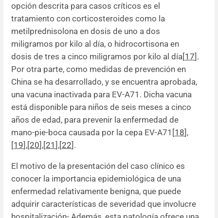
opción descrita para casos críticos es el
tratamiento con corticosteroides como la
metilprednisolona en dosis de uno a dos
miligramos por kilo al día, o hidrocortisona en
dosis de tres a cinco miligramos por kilo al día[
17
].
Por otra parte, como medidas de prevención en
China se ha desarrollado, y se encuentra aprobada,
una vacuna inactivada para EV-A71. Dicha vacuna
está disponible para niños de seis meses a cinco
años de edad, para prevenir la enfermedad de
mano-pie-boca causada por la cepa EV-A71[
18
],
[
19
],[
20
],[
21
],[
22
].
El motivo de la presentación del caso clínico es
conocer la importancia epidemiológica de una
enfermedad relativamente benigna, que puede
adquirir características de severidad que involucre
hospitalización- Además, esta patología ofrece una