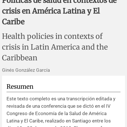
Políticas de salud en contextos de
Errata y notas de reserva
Revisiones sistemáticas
Revisiones clínicas
Comunicaciones breves
crisis en América Latina y El
Agradecimientos
Protocolos
Artículos de revisión
Problemas de salud pública
Reporte de caso
Caribe
Impressum
Evaluaciones económicas
Notas metodológicas
Notas históricas y reseñas
Notas técnicas
Descripción
Health policies in contexts of
crisis in Latin America and the
Ensayos
Práctica clínica
Política de cobros
Caribbean
Políticas editoriales
Ginés González García
Instrucciones para autores
Resumen
Patrocinadores y financiamiento
Este texto completo es una transcripción editada y
revisada de una conferencia que se dictó en el IV
Editores
Congreso de Economía de la Salud de América
Latina y El Caribe, realizado en Santiago entre los
Comité editorial