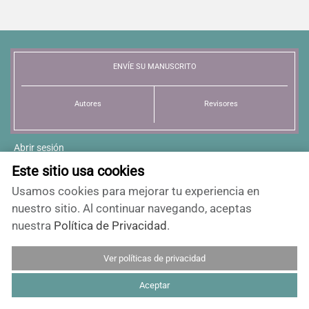
ENVÍE SU MANUSCRITO
Autores
Revisores
Abrir sesión
Este sitio usa cookies
Registro
Usamos cookies para mejorar tu experiencia en
Recibir alertas
nuestro sitio. Al continuar navegando, aceptas
nuestra
Política de Privacidad
.
Políticas de cobros
Instrucciones para autores
Ver políticas de privacidad
Equipo editorial
Aceptar
Comité editorial