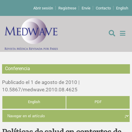
Abrir sesión
Regístrese
Envíe
Contacto
English
Conferencia
De los editores
Publicado el 1 de agosto de 2010 |
Editoriales
10.5867/medwave.2010.08.4625
English
PDF
Comentarios
Estudios originales
Cartas a los editores
Estudios cualitativos
Análisis