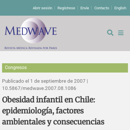
Abrir sesión
Regístrese
Envíe
Contacto
English
Congresos
De los editores
Publicado el 1 de septiembre de 2007 |
Editoriales
10.5867/medwave.2007.08.1086
Obesidad infantil en Chile:
Comentarios
Estudios originales
epidemiología, factores
Cartas a los editores
Estudios cualitativos
Análisis
ambientales y consecuencias