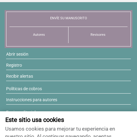
Resúmenes de congresos
ENVÍE SU MANUSCRITO
Noticias
Autores
Revisores
Abrir sesión
Registro
Recibir alertas
Políticas de cobros
Instrucciones para autores
Equipo editorial
Este sitio usa cookies
Comité editorial
Usamos cookies para mejorar tu experiencia en
¿Desea ser revisor?
nuestro sitio. Al continuar navegando, aceptas