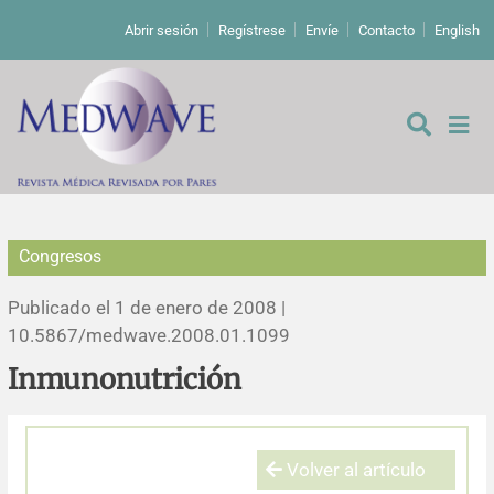
Abrir sesión
Regístrese
Envíe
Contacto
English
Congresos
De los editores
Publicado el 1 de enero de 2008 |
Editoriales
10.5867/medwave.2008.01.1099
Inmunonutrición
Comentarios
Estudios originales
Cartas a los editores
Estudios cualitativos
Análisis
Volver al artículo