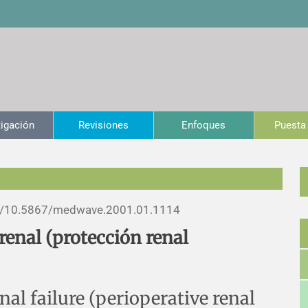
tigación
Revisiones
Enfoques
Puesta 
/
10.5867/medwave.2001.01.1114
renal (protección renal
l failure (perioperative renal