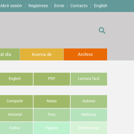
Abrir sesión
Regístrese
Envíe
Contacto
English
al día
Acerca de
Archivo
English
PDF
Lectura fácil
Compartir
Notas
Autores
Historial
Foro
Métricas
Índice
Figuras
Referencias