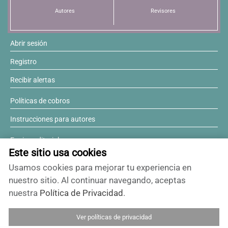
Autores
Revisores
Resúmenes de congresos
Abrir sesión
Noticias
Registro
Recibir alertas
Políticas de cobros
Instrucciones para autores
Equipo editorial
Este sitio usa cookies
Comité editorial
Usamos cookies para mejorar tu experiencia en
¿Desea ser revisor?
nuestro sitio. Al continuar navegando, aceptas
nuestra
Política de Privacidad
.
Contactos y soporte
Ver políticas de privacidad
ISSN 0717-6384