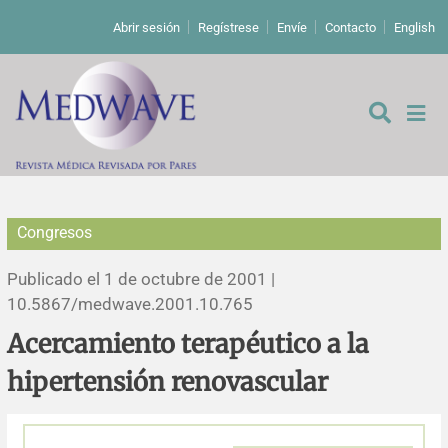
Abrir sesión
Regístrese
Envíe
Contacto
English
Congresos
De los editores
Publicado el 1 de octubre de 2001 |
Editoriales
10.5867/medwave.2001.10.765
Acercamiento terapéutico a la
Comentarios
Estudios originales
hipertensión renovascular
Cartas a los editores
Estudios cualitativos
Análisis