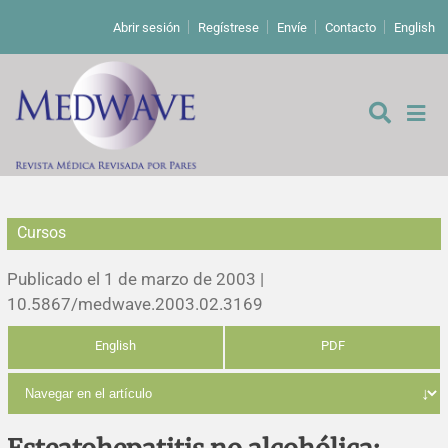
Abrir sesión
Regístrese
Envíe
Contacto
English
Cursos
De los editores
Publicado el 1 de marzo de 2003 |
Editoriales
10.5867/medwave.2003.02.3169
English
PDF
Comentarios
Estudios originales
Cartas a los editores
Estudios cualitativos
Análisis