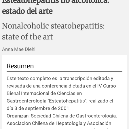
Esteatohepatitis no alcohólica:
Errata y notas de reserva
Revisiones sistemáticas
Revisiones clínicas
Comunicaciones breves
estado del arte
Agradecimientos
Protocolos
Artículos de revisión
Problemas de salud pública
Reporte de caso
Nonalcoholic steatohepatitis:
Impressum
Evaluaciones económicas
Notas metodológicas
Notas históricas y reseñas
Notas técnicas
Descripción
state of the art
Ensayos
Práctica clínica
Política de cobros
Anna Mae Diehl
Políticas editoriales
Resumen
Este texto completo es la transcripción editada y
Instrucciones para autores
revisada de una conferencia dictada en el IV Curso
Bienal Internacional de Ciencias en
Patrocinadores y financiamiento
Gastroenterología "Esteatohepatitis", realizado el
día 8 de septiembre de 2001.
Editores
Organizan: Sociedad Chilena de Gastroenterología,
Asociación Chilena de Hepatología y Asociación
Comité editorial