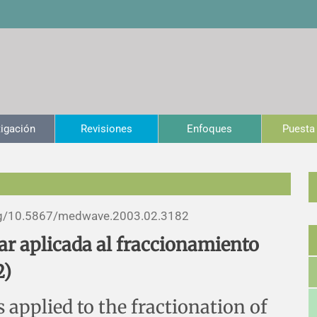
tigación
Revisiones
Enfoques
Puesta 
g/
10.5867/medwave.2003.02.3182
lar aplicada al fraccionamiento
2)
 applied to the fractionation of