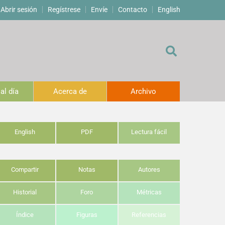
Abrir sesión
Regístrese
Envíe
Contacto
English
al día
Acerca de
Archivo
English
PDF
Lectura fácil
Compartir
Notas
Autores
Historial
Foro
Métricas
Índice
Figuras
Referencias