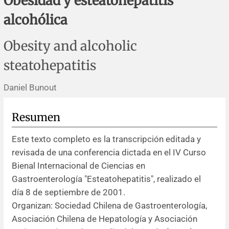
Obesidad y esteatohepatitis
Errata y notas de reserva
Revisiones sistemáticas
Revisiones clínicas
Comunicaciones breves
alcohólica
Agradecimientos
Protocolos
Artículos de revisión
Problemas de salud pública
Reporte de caso
Obesity and alcoholic
Impressum
Evaluaciones económicas
Notas metodológicas
Notas históricas y reseñas
Notas técnicas
Descripción
steatohepatitis
Ensayos
Práctica clínica
Política de cobros
Daniel Bunout
Políticas editoriales
Resumen
Este texto completo es la transcripción editada y
Instrucciones para autores
revisada de una conferencia dictada en el IV Curso
Bienal Internacional de Ciencias en
Patrocinadores y financiamiento
Gastroenterología "Esteatohepatitis", realizado el
día 8 de septiembre de 2001.
Editores
Organizan: Sociedad Chilena de Gastroenterología,
Asociación Chilena de Hepatología y Asociación
Comité editorial