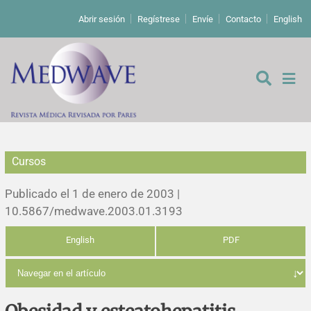
Abrir sesión
Regístrese
Envíe
Contacto
English
Cursos
De los editores
Publicado el 1 de enero de 2003 |
Editoriales
10.5867/medwave.2003.01.3193
English
PDF
Comentarios
Estudios originales
Cartas a los editores
Estudios cualitativos
Análisis