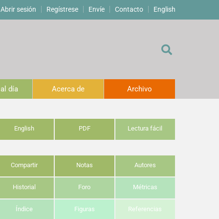
Abrir sesión
Regístrese
Envíe
Contacto
English
al día
Acerca de
Archivo
English
PDF
Lectura fácil
Compartir
Notas
Autores
Historial
Foro
Métricas
Índice
Figuras
Referencias