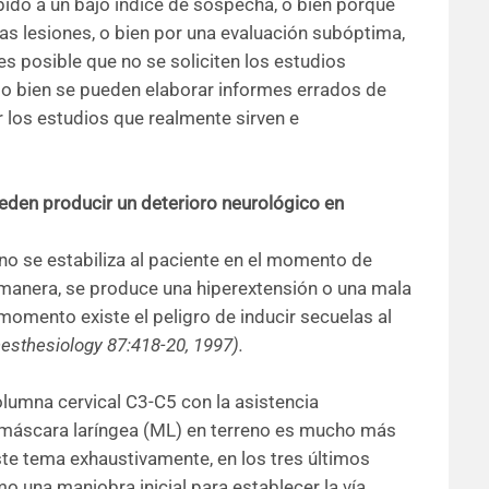
ido a un bajo índice de sospecha, o bien porque
as lesiones, o bien por una evaluación subóptima,
s posible que no se soliciten los estudios
 o bien se pueden elaborar informes errados de
r los estudios que realmente sirven e
eden producir un deterioro neurológico en
no se estabiliza al paciente en el momento de
a manera, se produce una hiperextensión o una mala
 momento existe el peligro de inducir secuelas al
esthesiology 87:418-20, 1997).
olumna cervical C3-C5 con la asistencia
de máscara laríngea (ML) en terreno es mucho más
te tema exhaustivamente, en los tres últimos
 una maniobra inicial para establecer la vía