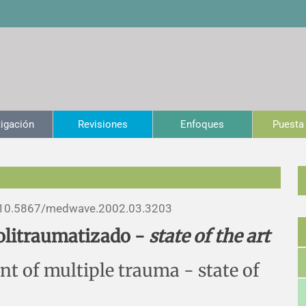
tigación
Revisiones
Enfoques
Puesta 
10.5867/medwave.2002.03.3203
olitraumatizado -
state of the art
 of multiple trauma - state of