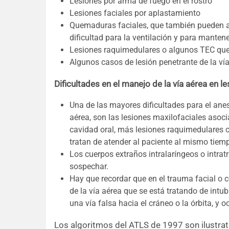
Lesiones por arma de fuego en el rostro
Lesiones faciales por aplastamiento
Quemaduras faciales, que también pueden afe
dificultad para la ventilación y para manten
Lesiones raquimedulares o algunos TEC que d
Algunos casos de lesión penetrante de la vía
Dificultades en el manejo de la vía aérea en 
Una de las mayores dificultades para el anes
aérea, son las lesiones maxilofaciales asoci
cavidad oral, más lesiones raquimedulares ce
tratan de atender al paciente al mismo tiem
Los cuerpos extraños intralaríngeos o intrat
sospechar.
Hay que recordar que en el trauma facial o ce
de la vía aérea que se está tratando de intub
una vía falsa hacia el cráneo o la órbita, y o
Los algoritmos del ATLS de 1997 son ilustrat