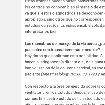
Estas lesiones pueden pasar inadvertidas deb
los centros no conocen bien el manejo de est
ya que si estos diagnósticos se desconocen e
apropiados, sino otros que no corresponden,
estudios correctos. Es indispensable solicita
interpretarlos bien.
Las maniobras de manejo de la vía aérea, ¿pu
pacientes con traumatismo raquimedular?
Hay datos que confirman esta posibilidad. Si 
hacer la laringoscopía directa o si, de algun
inmovilización de la columna cervical, en ese
paciente
(Anesthesiology 78:580-83, 1993 y An
Con respecto a la presión ejercida sobre la c
ventilatoria, en los Estados Unidos, el uso 
común. En nuestro estado se ha estudiado es
años, pensando en cómo introducir la ML como