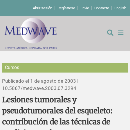
Abrir sesión
Regístrese
Envíe
Contacto
English
Cursos
De los editores
Publicado el 1 de agosto de 2003 |
Editoriales
10.5867/medwave.2003.07.3294
Lesiones tumorales y
Comentarios
Estudios originales
pseudotumorales del esqueleto:
Cartas a los editores
Estudios cualitativos
Análisis
contribución de las técnicas de