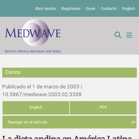
Abrir sesión
Regístrese
Envíe
Contacto
English
Cursos
De los editores
Publicado el 1 de marzo de 2003 |
Editoriales
10.5867/medwave.2003.02.3308
English
PDF
Comentarios
Estudios originales
Cartas a los editores
Estudios cualitativos
Análisis