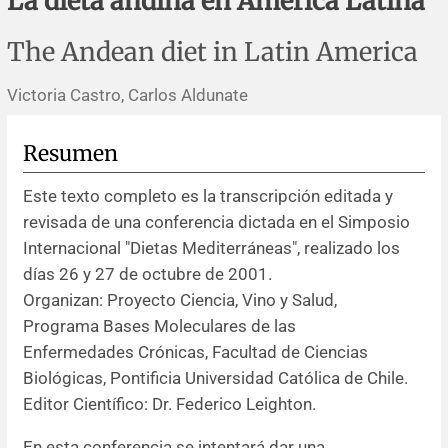
La dieta andina en América Latina
Errata y notas de reserva
Revisiones sistemáticas
Revisiones clínicas
Comunicaciones breves
The Andean diet in Latin America
Agradecimientos
Protocolos
Artículos de revisión
Problemas de salud pública
Reporte de caso
Victoria Castro, Carlos Aldunate
Impressum
Evaluaciones económicas
Notas metodológicas
Notas históricas y reseñas
Notas técnicas
Descripción
Resumen
Ensayos
Práctica clínica
Política de cobros
Este texto completo es la transcripción editada y
revisada de una conferencia dictada en el Simposio
Políticas editoriales
Internacional "Dietas Mediterráneas", realizado los
días 26 y 27 de octubre de 2001.
Instrucciones para autores
Organizan: Proyecto Ciencia, Vino y Salud,
Programa Bases Moleculares de las
Patrocinadores y financiamiento
Enfermedades Crónicas, Facultad de Ciencias
Biológicas, Pontificia Universidad Católica de Chile.
Editores
Editor Científico: Dr. Federico Leighton.
Comité editorial
En esta conferencia se intentará dar una