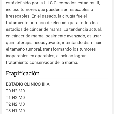
está definido por la U.I.C.C. como los estadios III,
incluso tumores que pueden ser resecables o
Resúmenes de congresos
irresecables. En el pasado, la cirugía fue el
tratamiento primario de elección para todos los
Noticias
estadios de cáncer de mama. La tendencia actual,
en cáncer de mama localmente avanzado, es usar
quimioterapia neoadyuvante, intentando disminuir
el tamaño tumoral, transformando los tumores
inoperables en operables, e incluso lograr
tratamiento conservador de la mama.
Etapificación
ESTADIO CLINICO III A
T0 N2 M0
T1 N2 M0
T2 N2 M0
T3 N1 M0