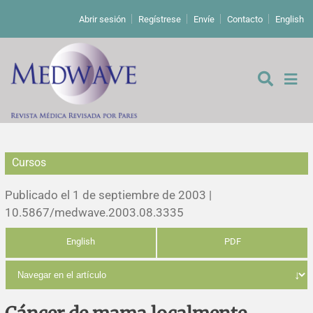
Abrir sesión
Regístrese
Envíe
Contacto
English
Cursos
De los editores
Publicado el 1 de septiembre de 2003 |
Editoriales
10.5867/medwave.2003.08.3335
English
PDF
Comentarios
Estudios originales
Cartas a los editores
Estudios cualitativos
Análisis