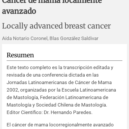
Cáncer de mama localmente
Errata y notas de reserva
Revisiones sistemáticas
Revisiones clínicas
Comunicaciones breves
avanzado
Agradecimientos
Protocolos
Artículos de revisión
Problemas de salud pública
Reporte de caso
Locally advanced breast cancer
Impressum
Evaluaciones económicas
Notas metodológicas
Notas históricas y reseñas
Notas técnicas
Descripción
Aída Notario Coronel, Blas González Saldivar
Ensayos
Práctica clínica
Política de cobros
Resumen
Políticas editoriales
Este texto completo es la transcripción editada y
revisada de una conferencia dictada en las
Instrucciones para autores
Jornadas Latinoamericanas de Cáncer de Mama
2002, organizadas por la Escuela Latinoamericana
Patrocinadores y financiamiento
de Mastología, Federación Latinoamericana de
Mastología y Sociedad Chilena de Mastología.
Editores
Editor Científico: Dr. Hernando Paredes.
El cáncer de mama locorregionalmente avanzado
Comité editorial