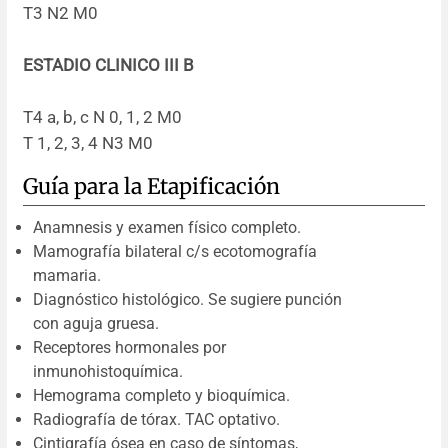
T3 N2 M0
ESTADIO CLINICO III B
T4 a, b, c N 0, 1, 2 M0
T 1, 2, 3, 4 N3 M0
Guía para la Etapificación
Anamnesis y examen físico completo.
Mamografía bilateral c/s ecotomografía
mamaria.
Diagnóstico histológico. Se sugiere punción
con aguja gruesa.
Receptores hormonales por
inmunohistoquímica.
Hemograma completo y bioquímica.
Radiografía de tórax. TAC optativo.
Cintigrafía ósea en caso de síntomas,