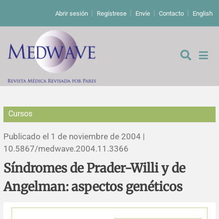
Abrir sesión
Regístrese
Envíe
Contacto
English
Cursos
De los editores
Publicado el 1 de noviembre de 2004 |
Editoriales
10.5867/medwave.2004.11.3366
Síndromes de Prader-Willi y de
Comentarios
Estudios originales
Angelman: aspectos genéticos
Cartas a los editores
Estudios cualitativos
Análisis