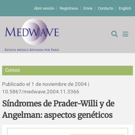
Abrir sesión
Regístrese
Envíe
Contacto
English
Cursos
De los editores
Publicado el 1 de noviembre de 2004 |
Editoriales
10.5867/medwave.2004.11.3366
Síndromes de Prader-Willi y de
Comentarios
Estudios originales
Angelman: aspectos genéticos
Cartas a los editores
Estudios cualitativos
Análisis