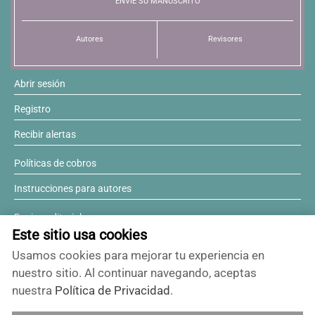
ENVÍE SU MANUSCRITO
Resúmenes de congresos
Autores
Revisores
Noticias
Abrir sesión
Registro
Recibir alertas
Políticas de cobros
Instrucciones para autores
Equipo editorial
Este sitio usa cookies
Comité editorial
Usamos cookies para mejorar tu experiencia en
¿Desea ser revisor?
nuestro sitio. Al continuar navegando, aceptas
nuestra
Política de Privacidad
.
Contactos y soporte