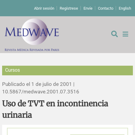
Abrir sesión
Regístrese
Envíe
Contacto
English
Cursos
De los editores
Publicado el 1 de julio de 2001 |
Editoriales
10.5867/medwave.2001.07.3516
Uso de TVT en incontinencia
Comentarios
Estudios originales
urinaria
Cartas a los editores
Estudios cualitativos
Análisis