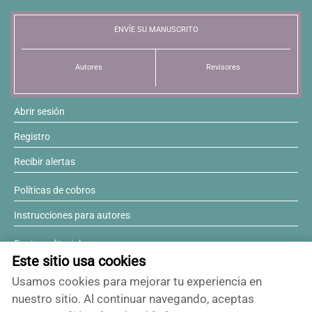
Resúmenes de congresos
ENVÍE SU MANUSCRITO
Noticias
Autores
Revisores
Abrir sesión
Registro
Recibir alertas
Políticas de cobros
Instrucciones para autores
Equipo editorial
Este sitio usa cookies
Comité editorial
Usamos cookies para mejorar tu experiencia en
¿Desea ser revisor?
nuestro sitio. Al continuar navegando, aceptas