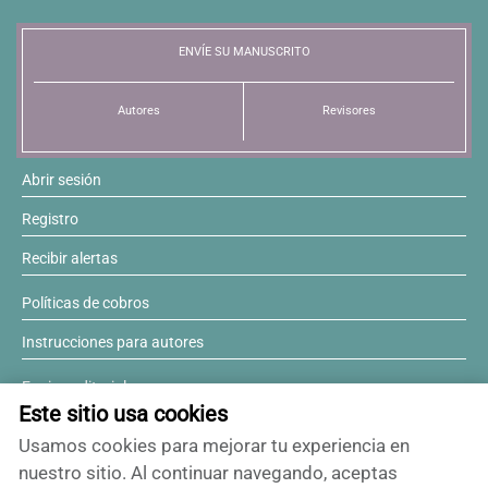
Resúmenes de congresos
ENVÍE SU MANUSCRITO
Noticias
Autores
Revisores
Abrir sesión
Registro
Recibir alertas
Políticas de cobros
Instrucciones para autores
Equipo editorial
Este sitio usa cookies
Comité editorial
Usamos cookies para mejorar tu experiencia en
¿Desea ser revisor?
nuestro sitio. Al continuar navegando, aceptas