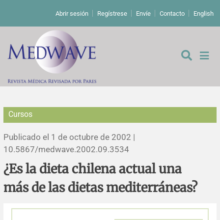
Abrir sesión
Regístrese
Envíe
Contacto
English
Cursos
De los editores
Publicado el 1 de octubre de 2002 |
Editoriales
10.5867/medwave.2002.09.3534
¿Es la dieta chilena actual una
Comentarios
Estudios originales
más de las dietas mediterráneas?
Cartas a los editores
Estudios cualitativos
Análisis