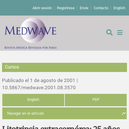
Abrir sesión
Regístrese
Envíe
Contacto
English
Cursos
De los editores
Publicado el 1 de agosto de 2001 |
Editoriales
10.5867/medwave.2001.08.3570
English
PDF
Comentarios
Estudios originales
Cartas a los editores
Estudios cualitativos
Análisis