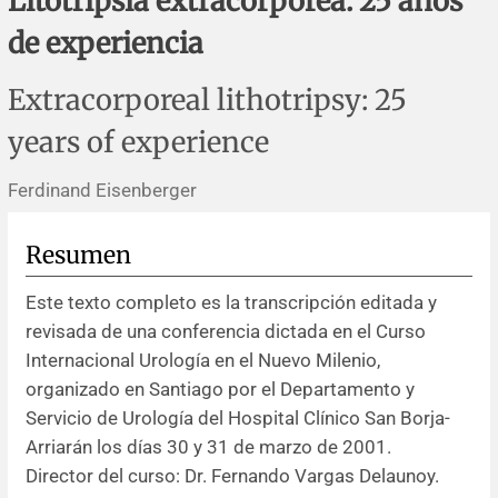
Litotripsia extracorpórea: 25 años
Errata y notas de reserva
Revisiones sistemáticas
Revisiones clínicas
Comunicaciones breves
de experiencia
Agradecimientos
Protocolos
Artículos de revisión
Problemas de salud pública
Reporte de caso
Extracorporeal lithotripsy: 25
Impressum
Evaluaciones económicas
Notas metodológicas
Notas históricas y reseñas
Notas técnicas
Descripción
years of experience
Ensayos
Práctica clínica
Política de cobros
Ferdinand Eisenberger
Políticas editoriales
Resumen
Este texto completo es la transcripción editada y
Instrucciones para autores
revisada de una conferencia dictada en el Curso
Internacional Urología en el Nuevo Milenio,
Patrocinadores y financiamiento
organizado en Santiago por el Departamento y
Servicio de Urología del Hospital Clínico San Borja-
Editores
Arriarán los días 30 y 31 de marzo de 2001.
Director del curso: Dr. Fernando Vargas Delaunoy.
Comité editorial