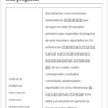
Encontramos cinco revisiones
sistemáticas [
2
]
,
[
3
]
,
[
4
]
,
[
5
]
,
[
6
] que
incluyen en total 20 estudios
primarios que responden la pregunta
de este resumen, reportados en 24
referencias [
7
]
,
[
8
]
,
[
9
]
,
[
10
]
,
[
11
]
,
[
12
]
,
[
13
]
,
[
14
],[
15
], [
16
]
,
[
17
]
,
[
18
]
,
[
19
]
,
[
20
]
,
[
21
]
,
[
22
]
,
[
23
]
,
[
24
]
,
[
25
],[
26
], [
27
]
,
[
28
]
,
[
29
]
,
[
30
], de los cuales cuatro
corresponden a estudios
Cuál es la
controlados aleatorizados,
evidencia.
reportados en ocho referencias [
8
],
Véase matriz de
[
12
]
,
[
13
]
,
[
14
],[
16
]
,
[
17
],[
19
],[
28
]. Esta
evidencia en
tabla y el resumen en general se
Epistemonikos más
basan en estos últimos.