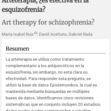
Arteterapia, ¿es efectiva en la
Errata y notas de reserva
Revisiones sistemáticas
Revisiones clínicas
Comunicaciones breves
esquizofrenia?
Agradecimientos
Protocolos
Artículos de revisión
Problemas de salud pública
Reporte de caso
Art therapy for schizophrenia?
Impressum
Evaluaciones económicas
Notas metodológicas
Notas históricas y reseñas
Notas técnicas
Descripción
María Isabel Ruiz
, David Aceituno, Gabriel Rada
Ensayos
Práctica clínica
Política de cobros
Resumen
Políticas editoriales
La arteterapia se utiliza como tratamiento
complementario a los antipsicóticos en la
Instrucciones para autores
esquizofrenia, sin embargo, no está clara su
efectividad. Para responder esta pregunta, se
Patrocinadores y financiamiento
utilizó la base de datos Epistemonikos, la cual es
mantenida mediante búsquedas en múltiples
Editores
bases de datos. Identificamos cinco revisiones
sistemáticas que en conjunto incluyen 20 estudios,
Comité editorial
de los cuales cuatro corresponden a estudios