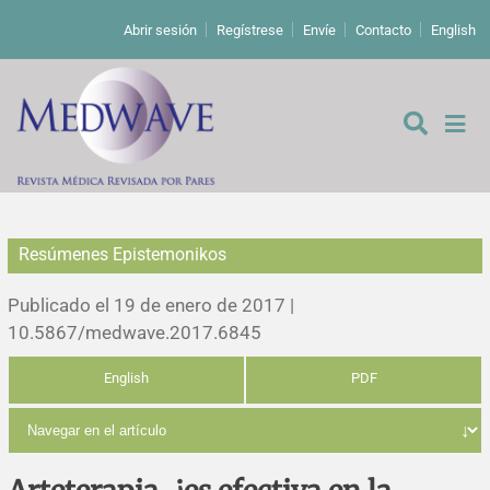
Abrir sesión
Regístrese
Envíe
Contacto
English
Resúmenes Epistemonikos
De los editores
Publicado el 19 de enero de 2017 |
Editoriales
10.5867/medwave.2017.6845
English
PDF
Comentarios
Estudios originales
Cartas a los editores
Estudios cualitativos
Análisis