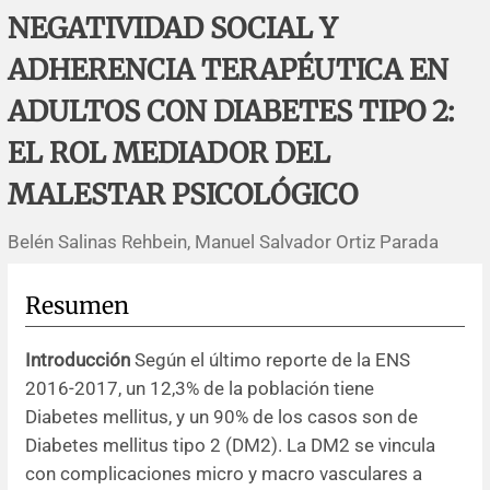
Errata y notas de reserva
Revisiones sistemáticas
Revisiones clínicas
Comunicaciones breves
NEGATIVIDAD SOCIAL Y
ADHERENCIA TERAPÉUTICA EN
Agradecimientos
Protocolos
Artículos de revisión
Problemas de salud pública
Reporte de caso
ADULTOS CON DIABETES TIPO 2:
Impressum
Evaluaciones económicas
Notas metodológicas
Notas históricas y reseñas
Notas técnicas
Descripción
EL ROL MEDIADOR DEL
Ensayos
Práctica clínica
Política de cobros
MALESTAR PSICOLÓGICO
Belén Salinas Rehbein, Manuel Salvador Ortiz Parada
Políticas editoriales
Instrucciones para autores
Resumen
Patrocinadores y financiamiento
Introducción
Según el último reporte de la ENS
2016-2017, un 12,3% de la población tiene
Editores
Diabetes mellitus, y un 90% de los casos son de
Diabetes mellitus tipo 2 (DM2). La DM2 se vincula
con complicaciones micro y macro vasculares a
Comité editorial