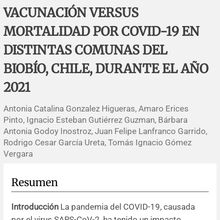
Errata y notas de reserva
Revisiones sistemáticas
Revisiones clínicas
Comunicaciones breves
VACUNACIÓN VERSUS
MORTALIDAD POR COVID-19 EN
Agradecimientos
Protocolos
Artículos de revisión
Problemas de salud pública
Reporte de caso
DISTINTAS COMUNAS DEL
Impressum
Evaluaciones económicas
Notas metodológicas
Notas históricas y reseñas
Notas técnicas
Descripción
BIOBÍO, CHILE, DURANTE EL AÑO
Ensayos
Práctica clínica
Política de cobros
2021
Antonia Catalina Gonzalez Higueras, Amaro Erices
Políticas editoriales
Pinto, Ignacio Esteban Gutiérrez Guzman, Bárbara
Antonia Godoy Inostroz, Juan Felipe Lanfranco Garrido,
Instrucciones para autores
Rodrigo Cesar García Ureta, Tomás Ignacio Gómez
Vergara
Patrocinadores y financiamiento
Resumen
Editores
Introducción
La pandemia del COVID-19, causada
Comité editorial
por el virus SARS-CoV-2, ha tenido un impacto