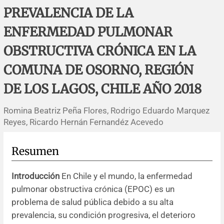
Errata y notas de reserva
Revisiones sistemáticas
Revisiones clínicas
Comunicaciones breves
PREVALENCIA DE LA
ENFERMEDAD PULMONAR
Agradecimientos
Protocolos
Artículos de revisión
Problemas de salud pública
Reporte de caso
OBSTRUCTIVA CRÓNICA EN LA
Impressum
Evaluaciones económicas
Notas metodológicas
Notas históricas y reseñas
Notas técnicas
Descripción
COMUNA DE OSORNO, REGIÓN
Ensayos
Práctica clínica
Política de cobros
DE LOS LAGOS, CHILE AÑO 2018
Romina Beatriz Peña Flores, Rodrigo Eduardo Marquez
Políticas editoriales
Reyes, Ricardo Hernán Fernandéz Acevedo
Instrucciones para autores
Resumen
Patrocinadores y financiamiento
Introducción
En Chile y el mundo, la enfermedad
pulmonar obstructiva crónica (EPOC) es un
Editores
problema de salud pública debido a su alta
prevalencia, su condición progresiva, el deterioro
Comité editorial