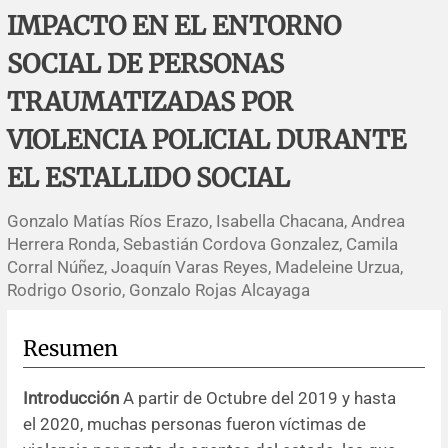
Errata y notas de reserva
Revisiones sistemáticas
Revisiones clínicas
Comunicaciones breves
IMPACTO EN EL ENTORNO
SOCIAL DE PERSONAS
Agradecimientos
Protocolos
Artículos de revisión
Problemas de salud pública
Reporte de caso
TRAUMATIZADAS POR
Impressum
Evaluaciones económicas
Notas metodológicas
Notas históricas y reseñas
Notas técnicas
Descripción
VIOLENCIA POLICIAL DURANTE
Ensayos
Práctica clínica
Política de cobros
EL ESTALLIDO SOCIAL
Gonzalo Matías Ríos Erazo, Isabella Chacana, Andrea
Políticas editoriales
Herrera Ronda, Sebastián Cordova Gonzalez, Camila
Corral Núñez, Joaquín Varas Reyes, Madeleine Urzua,
Instrucciones para autores
Rodrigo Osorio, Gonzalo Rojas Alcayaga
Patrocinadores y financiamiento
Resumen
Editores
Introducción
A partir de Octubre del 2019 y hasta
el 2020, muchas personas fueron víctimas de
Comité editorial