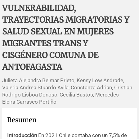
Errata y notas de reserva
Revisiones sistemáticas
Revisiones clínicas
Comunicaciones breves
VULNERABILIDAD,
TRAYECTORIAS MIGRATORIAS Y
Agradecimientos
Protocolos
Artículos de revisión
Problemas de salud pública
Reporte de caso
SALUD SEXUAL EN MUJERES
Impressum
Evaluaciones económicas
Notas metodológicas
Notas históricas y reseñas
Notas técnicas
Descripción
MIGRANTES TRANS Y
Ensayos
Práctica clínica
Política de cobros
CISGÉNERO COMUNA DE
ANTOFAGASTA
Políticas editoriales
Julieta Alejandra Belmar Prieto, Kenny Low Andrade,
Instrucciones para autores
Valeria Andrea Stuardo Ávila, Constanza Adrian, Cristian
Rodrigo Lisboa Donoso, Cecilia Bustos, Mercedes
Elcira Carrasco Portiño
Patrocinadores y financiamiento
Editores
Resumen
Comité editorial
Introducción
En 2021 Chile contaba con un 7,5% de