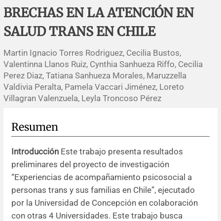
Errata y notas de reserva
Revisiones sistemáticas
Revisiones clínicas
Comunicaciones breves
BRECHAS EN LA ATENCIÓN EN
SALUD TRANS EN CHILE
Agradecimientos
Protocolos
Artículos de revisión
Problemas de salud pública
Reporte de caso
Martin Ignacio Torres Rodriguez, Cecilia Bustos,
Impressum
Evaluaciones económicas
Notas metodológicas
Notas históricas y reseñas
Notas técnicas
Descripción
Valentinna Llanos Ruiz, Cynthia Sanhueza Riffo, Cecilia
Perez Diaz, Tatiana Sanhueza Morales, Maruzzella
Ensayos
Práctica clínica
Política de cobros
Valdivia Peralta, Pamela Vaccari Jiménez, Loreto
Villagran Valenzuela, Leyla Troncoso Pérez
Políticas editoriales
Resumen
Instrucciones para autores
Introducción
Este trabajo presenta resultados
Patrocinadores y financiamiento
preliminares del proyecto de investigación
“Experiencias de acompañamiento psicosocial a
Editores
personas trans y sus familias en Chile”, ejecutado
por la Universidad de Concepción en colaboración
Comité editorial
con otras 4 Universidades. Este trabajo busca