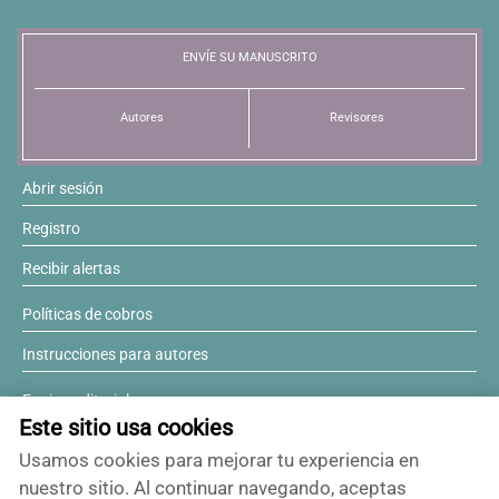
ENVÍE SU MANUSCRITO
Autores
Revisores
Abrir sesión
Registro
Recibir alertas
Políticas de cobros
Instrucciones para autores
Equipo editorial
Este sitio usa cookies
Comité editorial
Usamos cookies para mejorar tu experiencia en
¿Desea ser revisor?
nuestro sitio. Al continuar navegando, aceptas