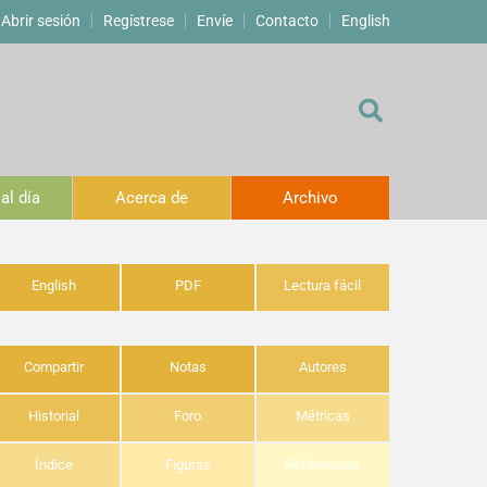
Abrir sesión
Regístrese
Envíe
Contacto
English
al día
Acerca de
Archivo
English
PDF
Lectura fácil
Compartir
Notas
Autores
Historial
Foro
Métricas
Índice
Figuras
Referencias