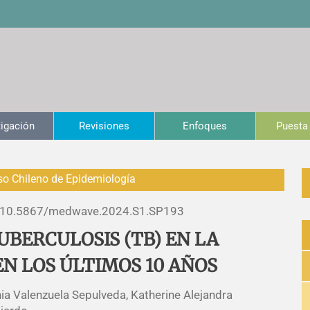
tigación
Revisiones
Enfoques
Puesta 
so Chileno de Epidemiología
10.5867/medwave.2024.S1.SP193
UBERCULOSIS (TB) EN LA
N LOS ÚLTIMOS 10 AÑOS
ia Valenzuela Sepulveda, Katherine Alejandra