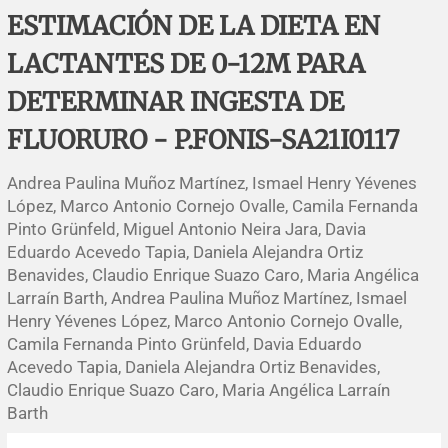
Errata y notas de reserva
Revisiones sistemáticas
Revisiones clínicas
Comunicaciones breves
ESTIMACIÓN DE LA DIETA EN
LACTANTES DE 0-12M PARA
Agradecimientos
Protocolos
Artículos de revisión
Problemas de salud pública
Reporte de caso
DETERMINAR INGESTA DE
Impressum
Evaluaciones económicas
Notas metodológicas
Notas históricas y reseñas
Notas técnicas
Descripción
FLUORURO - P.FONIS-SA21I0117
Ensayos
Práctica clínica
Política de cobros
Andrea Paulina Muñoz Martínez, Ismael Henry Yévenes
López, Marco Antonio Cornejo Ovalle, Camila Fernanda
Políticas editoriales
Pinto Grünfeld, Miguel Antonio Neira Jara, Davia
Eduardo Acevedo Tapia, Daniela Alejandra Ortiz
Benavides, Claudio Enrique Suazo Caro, Maria Angélica
Instrucciones para autores
Larraín Barth, Andrea Paulina Muñoz Martínez, Ismael
Henry Yévenes López, Marco Antonio Cornejo Ovalle,
Patrocinadores y financiamiento
Camila Fernanda Pinto Grünfeld, Davia Eduardo
Acevedo Tapia, Daniela Alejandra Ortiz Benavides,
Editores
Claudio Enrique Suazo Caro, Maria Angélica Larraín
Barth
Comité editorial