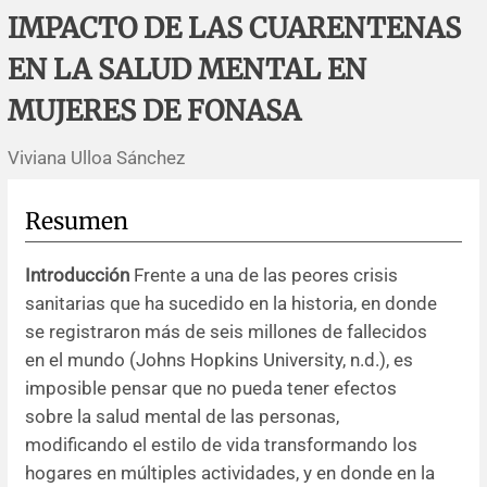
Errata y notas de reserva
Revisiones sistemáticas
Revisiones clínicas
Comunicaciones breves
IMPACTO DE LAS CUARENTENAS
EN LA SALUD MENTAL EN
Agradecimientos
Protocolos
Artículos de revisión
Problemas de salud pública
Reporte de caso
MUJERES DE FONASA
Impressum
Evaluaciones económicas
Notas metodológicas
Notas históricas y reseñas
Notas técnicas
Descripción
Viviana Ulloa Sánchez
Ensayos
Práctica clínica
Política de cobros
Resumen
Políticas editoriales
Introducción
Frente a una de las peores crisis
Instrucciones para autores
sanitarias que ha sucedido en la historia, en donde
se registraron más de seis millones de fallecidos
Patrocinadores y financiamiento
en el mundo (Johns Hopkins University, n.d.), es
imposible pensar que no pueda tener efectos
Editores
sobre la salud mental de las personas,
modificando el estilo de vida transformando los
Comité editorial
hogares en múltiples actividades, y en donde en la