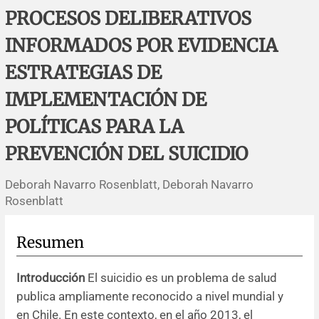
Errata y notas de reserva
Revisiones sistemáticas
Revisiones clínicas
Comunicaciones breves
PROCESOS DELIBERATIVOS
INFORMADOS POR EVIDENCIA
Agradecimientos
Protocolos
Artículos de revisión
Problemas de salud pública
Reporte de caso
ESTRATEGIAS DE
Impressum
Evaluaciones económicas
Notas metodológicas
Notas históricas y reseñas
Notas técnicas
Descripción
IMPLEMENTACIÓN DE
Ensayos
Práctica clínica
Política de cobros
POLÍTICAS PARA LA
PREVENCIÓN DEL SUICIDIO
Políticas editoriales
Deborah Navarro Rosenblatt, Deborah Navarro
Instrucciones para autores
Rosenblatt
Patrocinadores y financiamiento
Resumen
Editores
Introducción
El suicidio es un problema de salud
publica ampliamente reconocido a nivel mundial y
Comité editorial
en Chile. En este contexto, en el año 2013, el