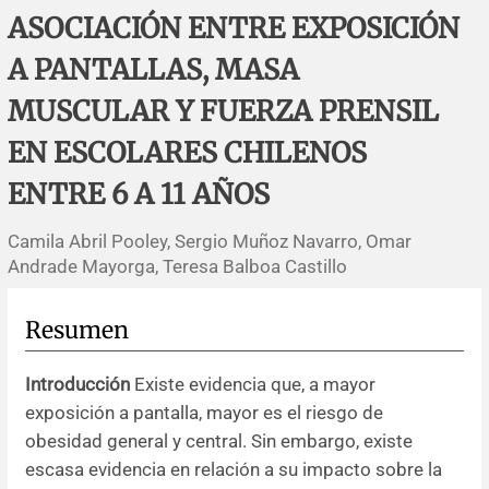
Errata y notas de reserva
Revisiones sistemáticas
Revisiones clínicas
Comunicaciones breves
ASOCIACIÓN ENTRE EXPOSICIÓN
A PANTALLAS, MASA
Agradecimientos
Protocolos
Artículos de revisión
Problemas de salud pública
Reporte de caso
MUSCULAR Y FUERZA PRENSIL
Impressum
Evaluaciones económicas
Notas metodológicas
Notas históricas y reseñas
Notas técnicas
Descripción
EN ESCOLARES CHILENOS
Ensayos
Práctica clínica
Política de cobros
ENTRE 6 A 11 AÑOS
Camila Abril Pooley, Sergio Muñoz Navarro, Omar
Políticas editoriales
Andrade Mayorga, Teresa Balboa Castillo
Instrucciones para autores
Resumen
Patrocinadores y financiamiento
Introducción
Existe evidencia que, a mayor
exposición a pantalla, mayor es el riesgo de
Editores
obesidad general y central. Sin embargo, existe
escasa evidencia en relación a su impacto sobre la
Comité editorial