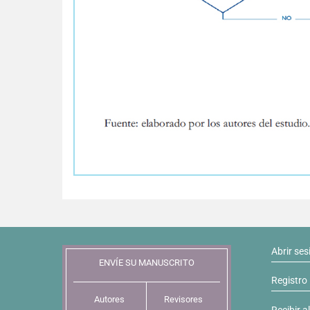
Abrir ses
ENVÍE SU MANUSCRITO
Registro
Autores
Revisores
Recibir a