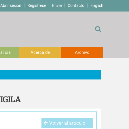
Abrir sesión
Regístrese
Envíe
Contacto
English
al día
Acerca de
Archivo
VIGILA
Volver al artículo