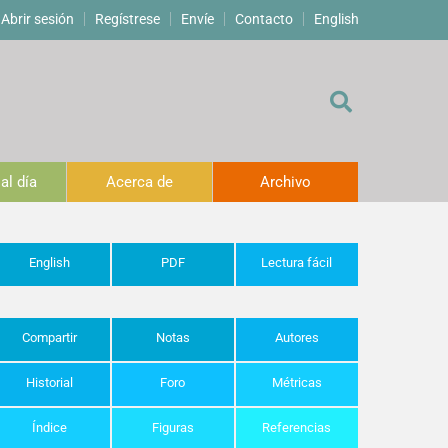
Abrir sesión
Regístrese
Envíe
Contacto
English
al día
Acerca de
Archivo
English
PDF
Lectura fácil
Compartir
Notas
Autores
Historial
Foro
Métricas
Índice
Figuras
Referencias