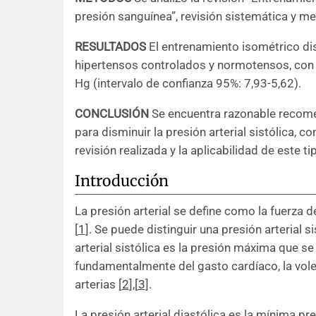
presión sanguínea”, revisión sistemática y met
RESULTADOS
El entrenamiento isométrico dism
hipertensos controlados y normotensos, con
Hg (intervalo de confianza 95%: 7,93-5,62).
CONCLUSIÓN
Se encuentra razonable recome
para disminuir la presión arterial sistólica, 
revisión realizada y la aplicabilidad de este t
Introducción
La presión arterial se define como la fuerza de
[
1
]
. Se puede distinguir una presión arterial si
arterial sistólica es la presión máxima que s
fundamentalmente del gasto cardíaco, la volem
arterias
[
2
]
,
[
3
]
.
La presión arterial diastólica es la mínima pre