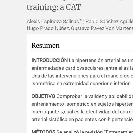
training: a CAT
Alexis Espinoza Salinas
, Pablo Sánchez Aguile
Hugo Prado Núñez, Gustavo Pavez Von Marten
Resumen
INTRODUCCIÓN
La hipertensión arterial es u
enfermedades cardiovasculares, entre ellas la
Una de las intervenciones para el manejo de 
isométrica en extremidad superior e inferior.
OBJETIVO
Comprobar la validez y aplicabilida
entrenamiento isométrico en sujetos hiperte
interrogante: ¿cuál es la efectividad del entr
arterial sistólica en pacientes con hipertensió
MÉTODOS
Se analizó la revisión “Entrenamie