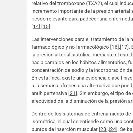
relativo del tromboxano (TXA2), el cual indu
incremento importante de la presión arterial 
riesgo relevante para padecer una enfermedad
[
14
]
,
[
15
]
.
Las intervenciones para el tratamiento de la h
farmacológico y no farmacológico
[
16
]
,
[
17
]
.
la presión arterial sistólica, mediante el uso 
hacia cambios en los hábitos alimentarios, 
concentración de sodio y la incorporación de la
En esta línea, existe una evidencia clase I niv
a la semana ofrecen una alternativa que pue
antihipertensiva
[
21
]
. Sin embargo, el tipo de
efectividad de la disminución de la presión ar
Dentro de los sistemas de entrenamiento de 
isométrica, el cual se entiende como una cont
puntos de inserción muscular
[
23
]
,
[
24
]
. Se b