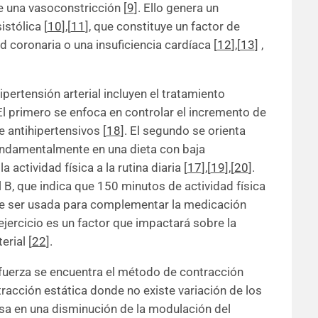
ce una vasoconstricción
[
9
]
. Ello genera un
sistólica
[
10
]
,
[
11
]
, que constituye un factor de
 coronaria o una insuficiencia cardíaca
[
12
]
,
[
13
]
,
ipertensión arterial incluyen el tratamiento
 El primero se enfoca en controlar el incremento de
de antihipertensivos
[
18
]
. El segundo se orienta
fundamentalmente en una dieta con baja
 actividad física a la rutina diaria
[
17
]
,
[
19
]
,
[
20
]
.
el B, que indica que 150 minutos de actividad física
de ser usada para complementar la medicación
 ejercicio es un factor que impactará sobre la
terial
[
22
]
.
fuerza se encuentra el método de contracción
racción estática donde no existe variación de los
asa en una disminución de la modulación del