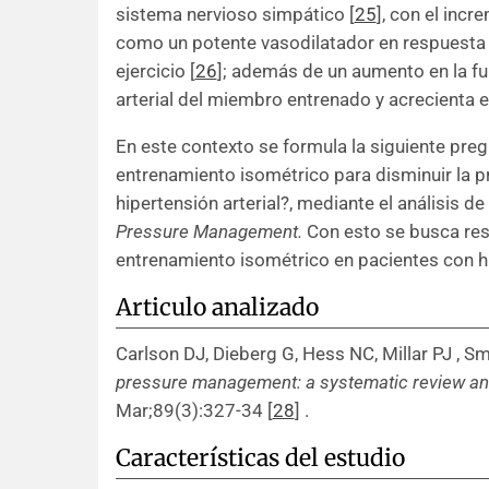
sistema nervioso simpático
[
25
]
, con el incr
como un potente vasodilatador en respuesta a
ejercicio
[
26
]
; además de un aumento en la fun
arterial del miembro entrenado y acrecienta e
En este contexto se formula la siguiente pregu
entrenamiento isométrico para disminuir la pr
hipertensión arterial?, mediante el análisis de
Pressure Management.
Con esto se busca resp
entrenamiento isométrico en pacientes con hip
Articulo analizado
Carlson DJ, Dieberg G, Hess NC, Millar PJ , S
pressure management: a systematic review an
Mar;89(3):327-34
[
28
]
.
Características del estudio