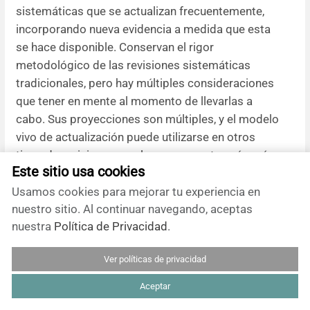
sistemáticas que se actualizan frecuentemente,
incorporando nueva evidencia a medida que esta
se hace disponible. Conservan el rigor
metodológico de las revisiones sistemáticas
tradicionales, pero hay múltiples consideraciones
que tener en mente al momento de llevarlas a
cabo. Sus proyecciones son múltiples, y el modelo
vivo de actualización puede utilizarse en otros
tipos de revisiones, por lo que aumentan aún más
Este sitio usa cookies
las oportunidades que nos puedan entregar en el
futuro.
Usamos cookies para mejorar tu experiencia en
nuestro sitio. Al continuar navegando, aceptas
nuestra
Política de Privacidad
.
Esta obra de Medwave está bajo una licencia Creative
Commons Atribución-NoComercial 3.0 Unported. Esta licencia
Ver políticas de privacidad
permite el uso, distribución y reproducción del artículo en
cualquier medio, siempre y cuando se otorgue el crédito correspondiente al autor
del artículo y al medio en que se publica, en este caso, Medwave.
Aceptar