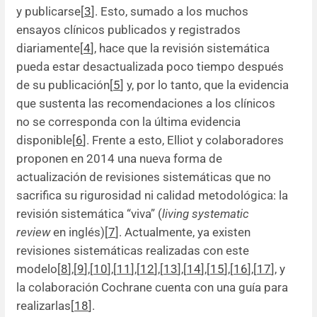
y publicarse[
3
]. Esto, sumado a los muchos
ensayos clínicos publicados y registrados
diariamente[
4
], hace que la revisión sistemática
pueda estar desactualizada poco tiempo después
de su publicación[
5
] y, por lo tanto, que la evidencia
que sustenta las recomendaciones a los clínicos
no se corresponda con la última evidencia
disponible[
6
]. Frente a esto, Elliot y colaboradores
proponen en 2014 una nueva forma de
actualización de revisiones sistemáticas que no
sacrifica su rigurosidad ni calidad metodológica: la
revisión sistemática “viva” (
living systematic
review
en inglés)[
7
]. Actualmente, ya existen
revisiones sistemáticas realizadas con este
modelo[
8
],[
9
],[
10
],[
11
],[
12
],[
13
],[
14
],[
15
],[
16
],[
17
], y
la colaboración Cochrane cuenta con una guía para
realizarlas[
18
].