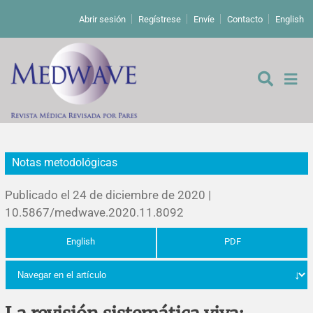
Abrir sesión
Regístrese
Envíe
Contacto
English
Notas metodológicas
De los editores
Publicado el 24 de diciembre de 2020 |
Editoriales
10.5867/medwave.2020.11.8092
English
PDF
Comentarios
Estudios originales
Cartas a los editores
Estudios cualitativos
Análisis