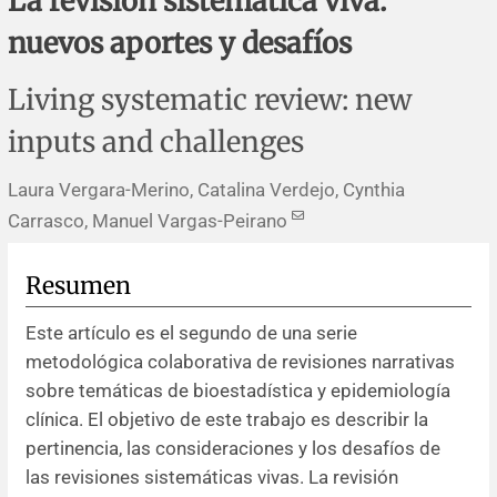
La revisión sistemática viva:
Errata y notas de reserva
Revisiones sistemáticas
Revisiones clínicas
Comunicaciones breves
nuevos aportes y desafíos
Agradecimientos
Protocolos
Artículos de revisión
Problemas de salud pública
Reporte de caso
Living systematic review: new
Impressum
Evaluaciones económicas
Notas metodológicas
Notas históricas y reseñas
Notas técnicas
Descripción
inputs and challenges
Ensayos
Práctica clínica
Política de cobros
Laura Vergara-Merino, Catalina Verdejo, Cynthia
Carrasco, Manuel Vargas-Peirano
Políticas editoriales
Resumen
Instrucciones para autores
Este artículo es el segundo de una serie
metodológica colaborativa de revisiones narrativas
Patrocinadores y financiamiento
sobre temáticas de bioestadística y epidemiología
clínica. El objetivo de este trabajo es describir la
Editores
pertinencia, las consideraciones y los desafíos de
las revisiones sistemáticas vivas. La revisión
Comité editorial