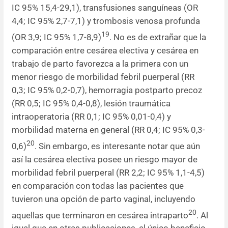
IC 95% 15,4-29,1), transfusiones sanguíneas (OR
4,4; IC 95% 2,7-7,1) y trombosis venosa profunda
19
(OR 3,9; IC 95% 1,7-8,9)
. No es de extrañar que la
comparación entre cesárea electiva y cesárea en
trabajo de parto favorezca a la primera con un
menor riesgo de morbilidad febril puerperal (RR
0,3; IC 95% 0,2-0,7), hemorragia postparto precoz
(RR 0,5; IC 95% 0,4-0,8), lesión traumática
intraoperatoria (RR 0,1; IC 95% 0,01-0,4) y
morbilidad materna en general (RR 0,4; IC 95% 0,3-
20
0,6)
. Sin embargo, es interesante notar que aún
así la cesárea electiva posee un riesgo mayor de
morbilidad febril puerperal (RR 2,2; IC 95% 1,1-4,5)
en comparación con todas las pacientes que
tuvieron una opción de parto vaginal, incluyendo
20
aquellas que terminaron en cesárea intraparto
. Al