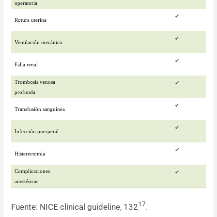
operatoria
✔
Rotura uterina
✔
Ventilación mecánica
✔
Falla renal
Trombosis venosa
✔
profunda
✔
Transfusión sanguínea
✔
Infección puerperal
✔
Histerectomía
Complicaciones
✔
anestésicas
17
Fuente: NICE clinical guideline, 132
.