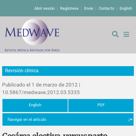
Abrir sesión
Regístrese
Envíe
Contacto
English
Revisión clínica
De los editores
Publicado el 1 de marzo de 2012 |
Editoriales
10.5867/medwave.2012.03.5335
English
PDF
Comentarios
Estudios originales
Cartas a los editores
Estudios cualitativos
Análisis