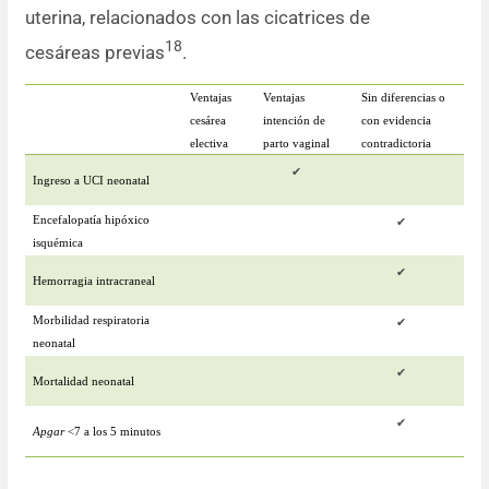
uterina, relacionados con las cicatrices de
18
cesáreas previas
.
Ventajas
Ventajas
Sin diferencias o
cesárea
intención de
con evidencia
electiva
parto vaginal
contradictoria
✔
Ingreso a UCI neonatal
Encefalopatía hipóxico
✔
isquémica
✔
Hemorragia intracraneal
Morbilidad respiratoria
✔
neonatal
✔
Mortalidad neonatal
✔
Apgar
<7 a los 5 minutos