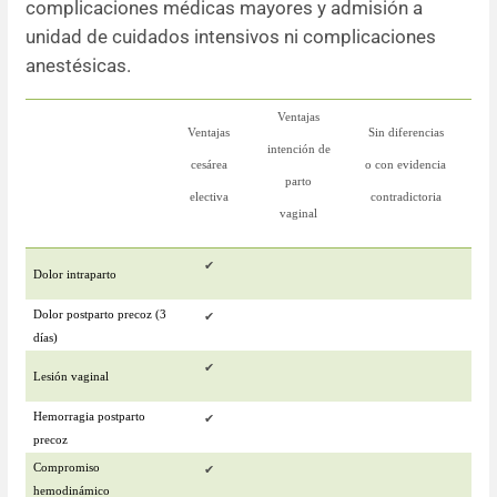
complicaciones médicas mayores y admisión a
unidad de cuidados intensivos ni complicaciones
anestésicas.
Ventajas
Ventajas
Sin diferencias
intención de
cesárea
o con evidencia
parto
electiva
contradictoria
vaginal
✔
Dolor intraparto
Dolor postparto precoz (3
✔
días)
✔
Lesión vaginal
Hemorragia postparto
✔
precoz
Compromiso
✔
hemodinámico