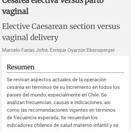
Cesárea electiva
versus
parto
Errata y notas de reserva
Revisiones sistemáticas
Revisiones clínicas
Comunicaciones breves
vaginal
Agradecimientos
Protocolos
Artículos de revisión
Problemas de salud pública
Reporte de caso
Elective Caesarean section versus
Impressum
Evaluaciones económicas
Notas metodológicas
Notas históricas y reseñas
Notas técnicas
Descripción
vaginal delivery
Ensayos
Práctica clínica
Política de cobros
Marcelo Farías Jofré, Enrique Oyarzún Ebensperger
Políticas editoriales
Resumen
Se revisan aspectos actuales de la operación
Instrucciones para autores
cesárea en términos de su incremento en todos los
países del mundo, especialmente en Chile. Se
Patrocinadores y financiamiento
analizan frecuencias, causas e indicaciones, así
como las recomendaciones vigentes en términos
Editores
de frecuencia esperada. Se recuerdan los
indicadores chilenos de salud materno-infantil y se
Comité editorial