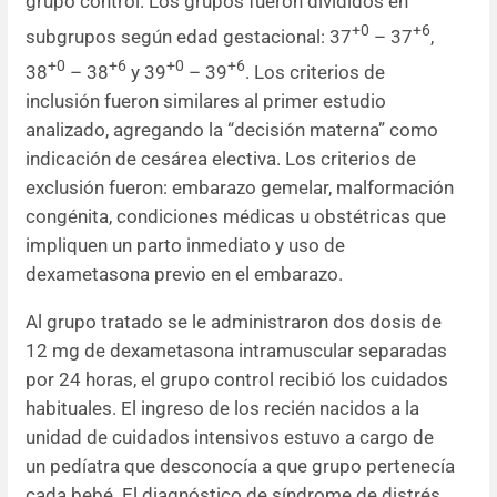
grupo control. Los grupos fueron divididos en
+0
+6
subgrupos según edad gestacional: 37
– 37
,
+0
+6
+0
+6
38
– 38
y 39
– 39
. Los criterios de
inclusión fueron similares al primer estudio
analizado, agregando la “decisión materna” como
indicación de cesárea electiva. Los criterios de
exclusión fueron: embarazo gemelar, malformación
congénita, condiciones médicas u obstétricas que
impliquen un parto inmediato y uso de
dexametasona previo en el embarazo.
Al grupo tratado se le administraron dos dosis de
12 mg de dexametasona intramuscular separadas
por 24 horas, el grupo control recibió los cuidados
habituales. El ingreso de los recién nacidos a la
unidad de cuidados intensivos estuvo a cargo de
un pedíatra que desconocía a que grupo pertenecía
cada bebé. El diagnóstico de síndrome de distrés