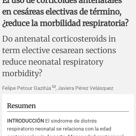
El uso de corticoides antenatales
Errata y notas de reserva
Revisiones sistemáticas
Revisiones clínicas
Comunicaciones breves
en cesáreas electivas de término,
Agradecimientos
Protocolos
Artículos de revisión
Problemas de salud pública
Reporte de caso
¿reduce la morbilidad respiratoria?
Impressum
Evaluaciones económicas
Notas metodológicas
Notas históricas y reseñas
Notas técnicas
Descripción
Do antenatal corticosteroids in
term elective cesarean sections
Ensayos
Práctica clínica
Política de cobros
reduce neonatal respiratory
Políticas editoriales
morbidity?
Instrucciones para autores
Felipe Petour Gazitúa
, Javiera Pérez Velásquez
Patrocinadores y financiamiento
Resumen
Editores
INTRODUCCIÓN
El síndrome de distrés
respiratorio neonatal se relaciona con la edad
Comité editorial