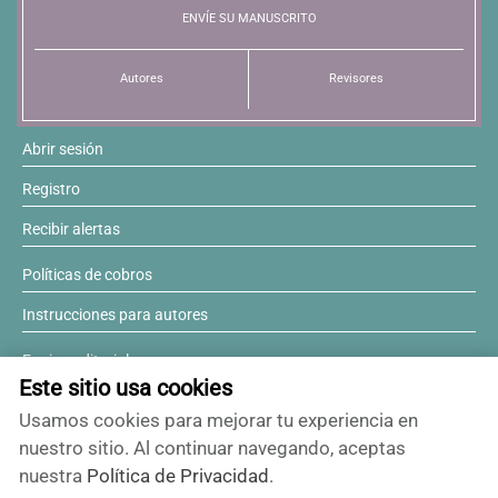
ENVÍE SU MANUSCRITO
Autores
Revisores
Abrir sesión
Registro
Recibir alertas
Políticas de cobros
Instrucciones para autores
Equipo editorial
Este sitio usa cookies
Comité editorial
Usamos cookies para mejorar tu experiencia en
¿Desea ser revisor?
nuestro sitio. Al continuar navegando, aceptas
nuestra
Política de Privacidad
.
Contactos y soporte