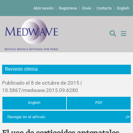
Abrir sesión
Regístrese
Envíe
Contacto
English
Revisión clínica
De los editores
Publicado el 8 de octubre de 2015 |
Editoriales
10.5867/medwave.2015.09.6280
English
PDF
Comentarios
Estudios originales
Cartas a los editores
Estudios cualitativos
Análisis